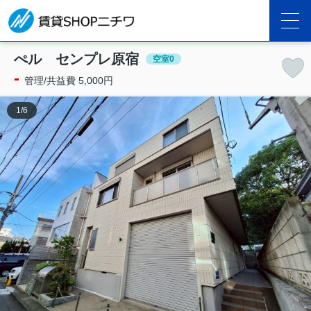
ぺル センプレ原宿
空室0
-
管理/共益費 5,000円
1
/
6