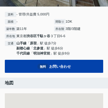
- 管理/共益費 5,000円
賃料
-
1DK
面積
間取り
築11年
3階/3階建
築年数
所在階
東京都
渋谷区
千駄ヶ谷
３丁目6-6
所在地
山手線
「
原宿
」駅 徒歩7分
交通
副都心線
「
北参道
」駅 徒歩6分
千代田線
「
明治神宮前
」駅 徒歩9分
お問い合わせ
無料
地図