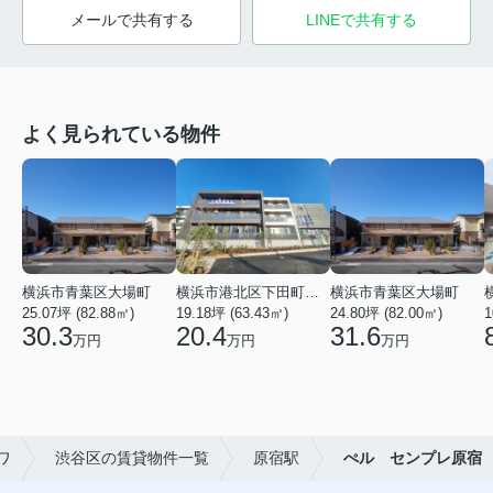
メールで共有する
LINEで共有する
よく見られている物件
横浜市青葉区大場町
横浜市港北区下田町２丁目
横浜市青葉区大場町
25.07坪 (82.88㎡)
19.18坪 (63.43㎡)
24.80坪 (82.00㎡)
1
30.3
20.4
31.6
万円
万円
万円
ワ
渋谷区の賃貸物件一覧
原宿駅
ぺル センプレ原宿