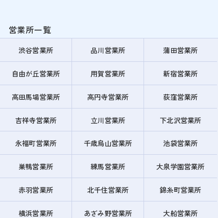
営業所一覧
渋谷営業所
品川営業所
蒲田営業所
自由が丘営業所
用賀営業所
新宿営業所
高田馬場営業所
高円寺営業所
荻窪営業所
吉祥寺営業所
立川営業所
下北沢営業所
永福町営業所
千歳烏山営業所
池袋営業所
巣鴨営業所
練馬営業所
大泉学園営業所
赤羽営業所
北千住営業所
錦糸町営業所
横浜営業所
あざみ野営業所
大船営業所