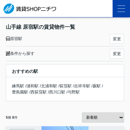
山手線 原宿駅の賃貸物件一覧
原宿駅
変更
条件から探す
変更
おすすめの駅
練馬駅
/
浦和駅
/
北浦和駅
/
荻窪駅
/
吉祥寺駅
/
蕨駅
/
豊島園駅
/
西荻窪駅
/
西川口駅
/
与野駅
5
棟
8
件