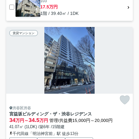
103
17.5万円
1階 / 39.40㎡ / 1DK
賃貸マンション
渋谷区渋谷
宮益坂ビルディング・ザ・渋谷レジデンス
34
34.5
万円～
万円
管理/共益費15,000円～20,000円
41.07㎡ (1LDK) /築6年 /15階建
千代田線「明治神宮前」駅 徒歩13分