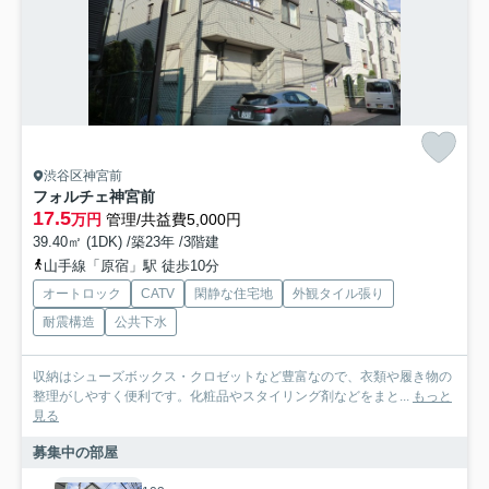
渋谷区神宮前
フォルチェ神宮前
17.5
万円
管理/共益費5,000円
39.40㎡ (1DK) /築23年 /3階建
山手線「原宿」駅 徒歩10分
オートロック
CATV
閑静な住宅地
外観タイル張り
耐震構造
公共下水
収納はシューズボックス・クロゼットなど豊富なので、衣類や履き物の
整理がしやすく便利です。化粧品やスタイリング剤などをまと...
もっと
見る
募集中の部屋