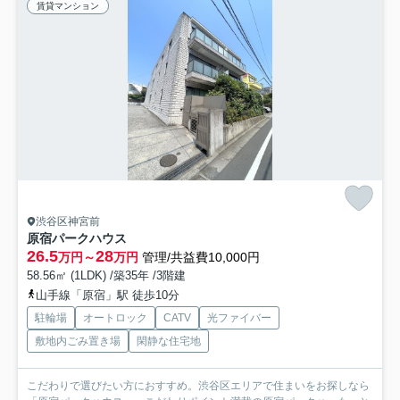
賃貸マンション
渋谷区神宮前
原宿パークハウス
26.5
28
万円～
万円
管理/共益費10,000円
58.56㎡ (1LDK) /築35年 /3階建
山手線「原宿」駅 徒歩10分
駐輪場
オートロック
CATV
光ファイバー
敷地内ごみ置き場
閑静な住宅地
こだわりで選びたい方におすすめ。渋谷区エリアで住まいをお探しなら