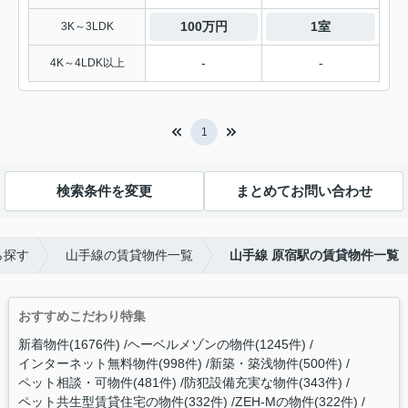
100万円
1室
3K～3LDK
-
-
4K～4LDK以上
1
検索条件を変更
まとめてお問い合わせ
ら探す
山手線の賃貸物件一覧
山手線 原宿駅の賃貸物件一覧
おすすめこだわり特集
新着物件(1676件)
ヘーベルメゾンの物件(1245件)
インターネット無料物件(998件)
新築・築浅物件(500件)
ペット相談・可物件(481件)
防犯設備充実な物件(343件)
ペット共生型賃貸住宅の物件(332件)
ZEH-Mの物件(322件)