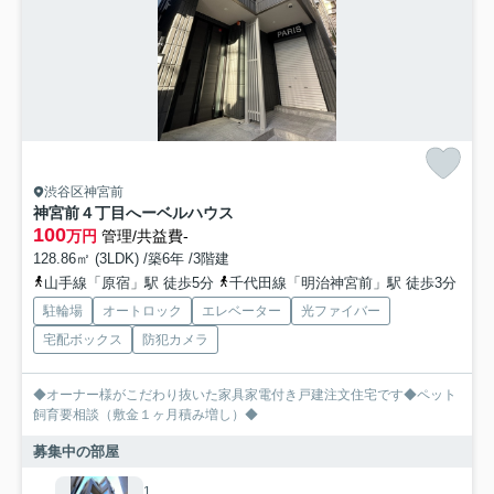
渋谷区神宮前
神宮前４丁目へーベルハウス
100
万円
管理/共益費-
128.86㎡ (3LDK) /築6年 /3階建
山手線「原宿」駅 徒歩5分
千代田線「明治神宮前」駅 徒歩3分
駐輪場
オートロック
エレベーター
光ファイバー
宅配ボックス
防犯カメラ
◆オーナー様がこだわり抜いた家具家電付き戸建注文住宅です◆ペット
飼育要相談（敷金１ヶ月積み増し）◆
募集中の部屋
1