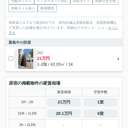
宅配ボックス
インターネット対応
防犯カメラ
閑静な住宅地
外観タイル張り
耐震構造
表参道ヒルズまで徒歩6分です。室内設備は洗面化粧台・浴室乾燥機な
ど充実した設備を備え付けています。収納はクロゼット・シュ...
もっと
見る
募集中の部屋
202
21万円
1-2階 / 42.03㎡ / 1K
原宿の掲載物件の家賃相場
家賃相場
空室件数
21万円
1室
1R～1K
28.1万円
6室
1DK～1LDK
-
-
2K～2LDK