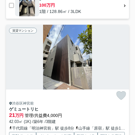
100万円
1階 / 128.86㎡ / 3LDK
賃貸マンション
渋谷区神宮前
ゲミュートリヒ
21
万円
管理/共益費4,000円
42.03㎡ (1K) /築6年 /3階建
千代田線「明治神宮前」駅 徒歩8分
山手線「原宿」駅 徒歩11分