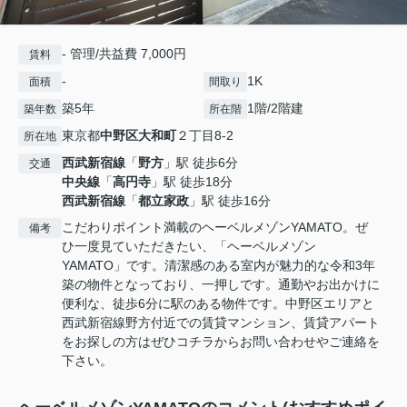
- 管理/共益費 7,000円
賃料
-
1K
面積
間取り
築5年
1階/2階建
築年数
所在階
東京都
中野区
大和町
２丁目8-2
所在地
西武新宿線
「
野方
」駅 徒歩6分
交通
中央線
「
高円寺
」駅 徒歩18分
西武新宿線
「
都立家政
」駅 徒歩16分
こだわりポイント満載のヘーベルメゾンYAMATO。ぜ
備考
ひ一度見ていただきたい、「ヘーベルメゾン
YAMATO」です。清潔感のある室内が魅力的な令和3年
築の物件となっており、一押しです。通勤やお出かけに
便利な、徒歩6分に駅のある物件です。中野区エリアと
西武新宿線野方付近での賃貸マンション、賃貸アパート
をお探しの方はぜひコチラからお問い合わせやご連絡を
下さい。