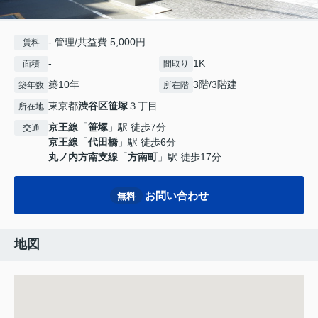
- 管理/共益費 5,000円
賃料
-
1K
面積
間取り
築10年
3階/3階建
築年数
所在階
東京都
渋谷区
笹塚
３丁目
所在地
京王線
「
笹塚
」駅 徒歩7分
交通
京王線
「
代田橋
」駅 徒歩6分
丸ノ内方南支線
「
方南町
」駅 徒歩17分
お問い合わせ
無料
地図