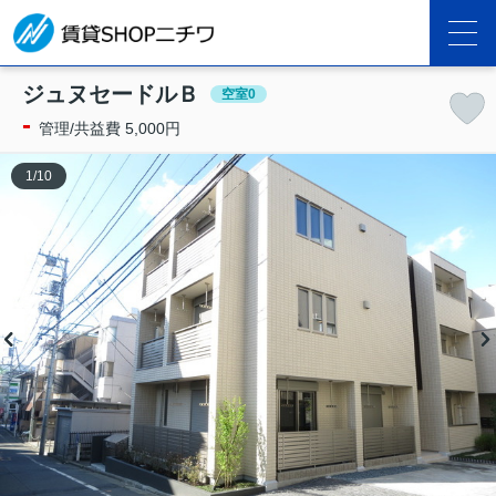
ジュヌセードルＢ
空室0
-
管理/共益費 5,000円
1
/
10