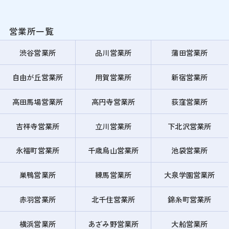
営業所一覧
渋谷営業所
品川営業所
蒲田営業所
自由が丘営業所
用賀営業所
新宿営業所
高田馬場営業所
高円寺営業所
荻窪営業所
吉祥寺営業所
立川営業所
下北沢営業所
永福町営業所
千歳烏山営業所
池袋営業所
巣鴨営業所
練馬営業所
大泉学園営業所
赤羽営業所
北千住営業所
錦糸町営業所
横浜営業所
あざみ野営業所
大船営業所