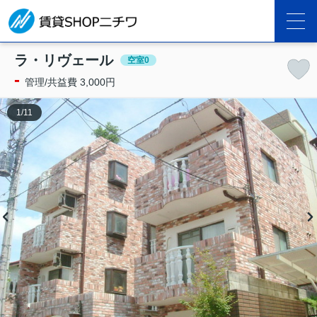
ラ・リヴェール
空室0
-
管理/共益費 3,000円
1
/
11