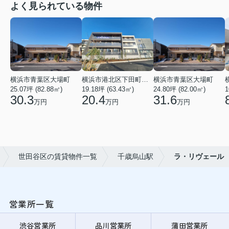
よく見られている物件
横浜市青葉区大場町
横浜市港北区下田町２丁目
横浜市青葉区大場町
25.07坪 (82.88㎡)
19.18坪 (63.43㎡)
24.80坪 (82.00㎡)
1
30.3
20.4
31.6
万円
万円
万円
世田谷区の賃貸物件一覧
千歳烏山駅
ラ・リヴェール
営業所一覧
渋谷営業所
品川営業所
蒲田営業所