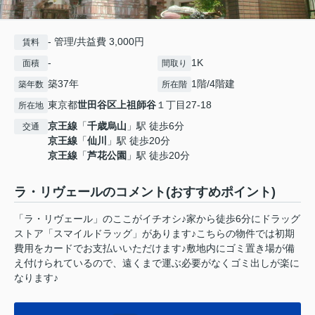
- 管理/共益費 3,000円
賃料
-
1K
面積
間取り
築37年
1階/4階建
築年数
所在階
東京都
世田谷区
上祖師谷
１丁目27-18
所在地
京王線
「
千歳烏山
」駅 徒歩6分
交通
京王線
「
仙川
」駅 徒歩20分
京王線
「
芦花公園
」駅 徒歩20分
ラ・リヴェールのコメント(おすすめポイント)
「ラ・リヴェール」のここがイチオシ♪家から徒歩6分にドラッグ
ストア「スマイルドラッグ」があります♪こちらの物件では初期
費用をカードでお支払いいただけます♪敷地内にゴミ置き場が備
え付けられているので、遠くまで運ぶ必要がなくゴミ出しが楽に
なります♪