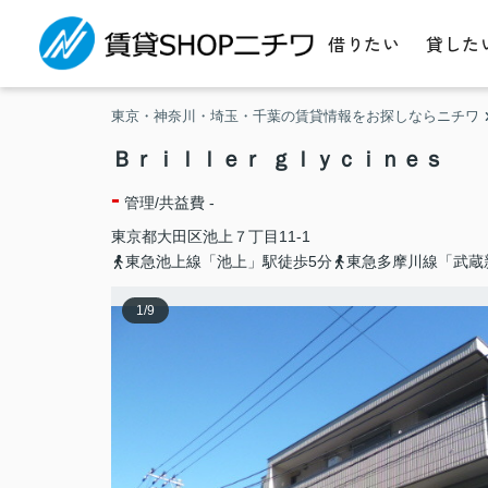
借りたい
貸した
東京・神奈川・埼玉・千葉の賃貸情報をお探しならニチワ
Ｂｒｉｌｌｅｒ ｇｌｙｃｉｎｅｓ
-
管理/共益費 -
東京都
大田区
池上
７丁目11-1
東急池上線「池上」駅徒歩5分
東急多摩川線「武蔵
1
/
9