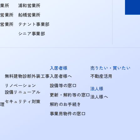
営業所
浦和営業所
住営業所
船橋営業所
町営業所
テナント事業部
シニア事業部
入居者様
売りたい・買いたい
無料建物診断外装工事
入居者様へ
不動産活用
リノベーション
設備等の窓口
法人様
設備リニューアル
更新・解約等の窓口
法人様へ
セキュリティ対策
管理
解約のお手続き
事業用物件の窓口