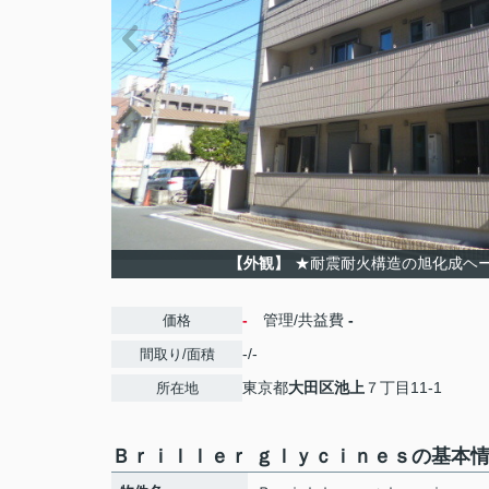
【外観】
★耐震耐火構造の旭化成ヘ
-
管理/共益費
-
価格
-/-
間取り/面積
東京都
大田区
池上
７丁目11-1
所在地
Ｂｒｉｌｌｅｒ ｇｌｙｃｉｎｅｓの基本