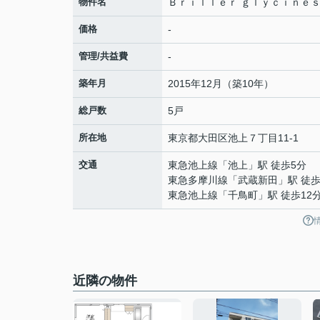
物件名
Ｂｒｉｌｌｅｒ ｇｌｙｃｉｎｅ
価格
-
管理/共益費
-
築年月
2015年12月（築10年）
総戸数
5戸
所在地
東京都
大田区
池上
７丁目11-1
交通
東急池上線
「
池上
」駅 徒歩5分
東急多摩川線
「
武蔵新田
」駅 徒歩
東急池上線
「
千鳥町
」駅 徒歩12
近隣の物件