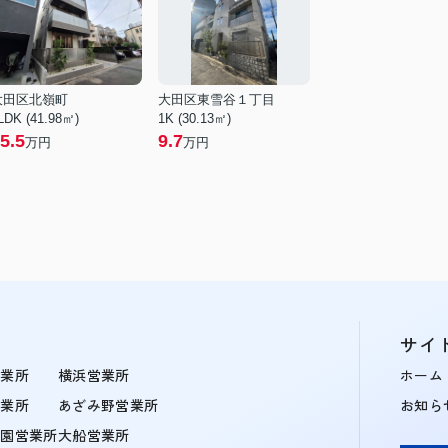
大田区北嶺町
大田区東雪谷１丁目
LDK (41.98㎡)
1K (30.13㎡)
5.5
9.7
万円
万円
サイ
営業所
横浜営業所
ホーム
営業所
あざみ野営業所
お知ら
学園営業所
大船営業所