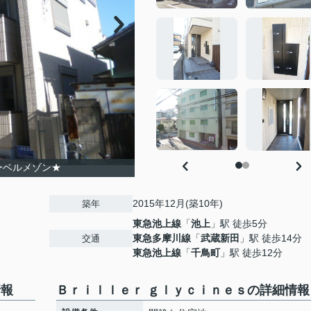
ーベルメゾン★
2015年12月(築10年)
築年
東急池上線
「
池上
」駅 徒歩5分
東急多摩川線
「
武蔵新田
」駅 徒歩14分
交通
東急池上線
「
千鳥町
」駅 徒歩12分
情報
Ｂｒｉｌｌｅｒ ｇｌｙｃｉｎｅｓの詳細情報