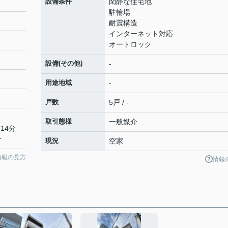
ｓ
設備条件
閑静な住宅地
駐輪場
耐震構造
インターネット対応
オートロック
設備(その他)
-
用途地域
-
戸数
5戸 / -
取引態様
一般媒介
14分
分
現況
空家
情報の見方
情報