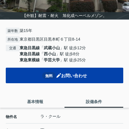
【外観】耐震・耐火 旭化成ヘーベルメゾン。
築15年
築年数
東京都目黒区目黒本町６丁目8-14
所在地
東急目黒線
「
武蔵小山
」駅 徒歩12分
交通
東急目黒線
「
西小山
」駅 徒歩8分
東急東横線
「
学芸大学
」駅 徒歩25分
お問い合わせ
無料
基本情報
設備条件
ラ・クール
物件名