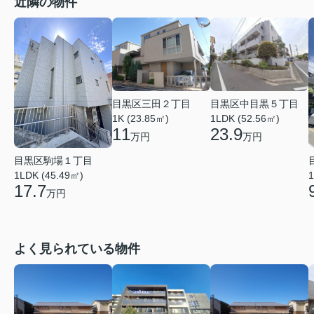
近隣の物件
目黒区三田２丁目
目黒区中目黒５丁目
1K (23.85㎡)
1LDK (52.56㎡)
11
23.9
万円
万円
目黒区駒場１丁目
1LDK (45.49㎡)
1
17.7
万円
よく見られている物件