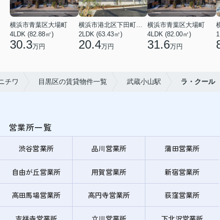
横浜市青葉区大場町
横浜市港北区下田町２丁目
横浜市青葉区大場町
4LDK (82.88㎡)
2LDK (63.43㎡)
4LDK (82.00㎡)
1
30.3
20.4
31.6
万円
万円
万円
ニチワ
目黒区の賃貸物件一覧
武蔵小山駅
ラ・クール
営業所一覧
渋谷営業所
品川営業所
蒲田営業所
自由が丘営業所
用賀営業所
新宿営業所
高田馬場営業所
高円寺営業所
荻窪営業所
吉祥寺営業所
立川営業所
下北沢営業所