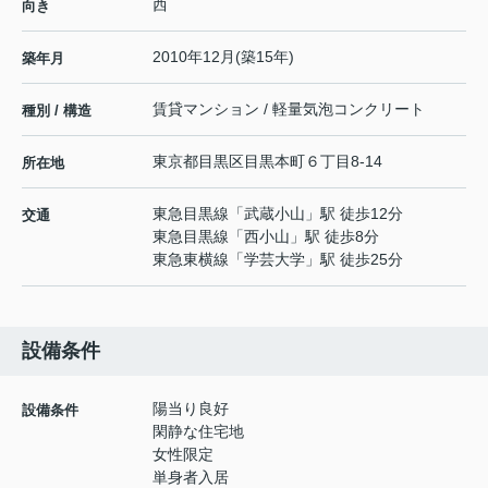
西
向き
2010年12月(築15年)
築年月
賃貸マンション / 軽量気泡コンクリート
種別 / 構造
東京都
目黒区
目黒本町
６丁目8-14
所在地
東急目黒線
「
武蔵小山
」駅 徒歩12分
交通
東急目黒線
「
西小山
」駅 徒歩8分
東急東横線
「
学芸大学
」駅 徒歩25分
設備条件
陽当り良好
設備条件
閑静な住宅地
女性限定
単身者入居