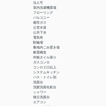
法人可
室内洗濯機置場
フローリング
バルコニー
都市ガス
公営水道
公共下水
電気有
駐輪場
敷地内ごみ置き場
耐震構造
外観タイル張り
ガスコンロ
コンロ２口以上
システムキッチン
バス・トイレ別
洗面台
洗髪洗面化粧台
シャワー
独立洗面台
エアコン