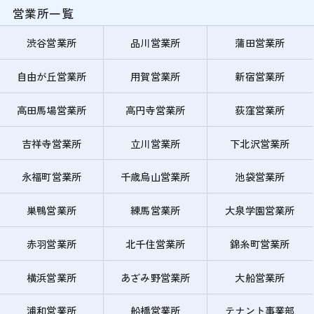
営業所一覧
渋谷営業所
品川営業所
蒲田営業所
自由が丘営業所
用賀営業所
新宿営業所
高田馬場営業所
高円寺営業所
荻窪営業所
吉祥寺営業所
立川営業所
下北沢営業所
永福町営業所
千歳烏山営業所
池袋営業所
巣鴨営業所
練馬営業所
大泉学園営業所
赤羽営業所
北千住営業所
錦糸町営業所
横浜営業所
あざみ野営業所
大船営業所
浦和営業所
船橋営業所
テナント事業部