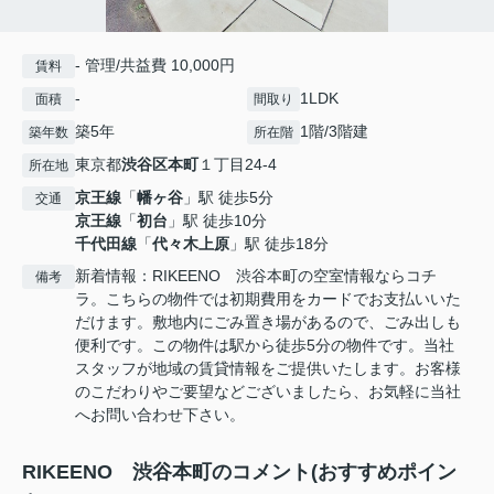
- 管理/共益費 10,000円
賃料
-
1LDK
面積
間取り
築5年
1階/3階建
築年数
所在階
東京都
渋谷区
本町
１丁目24-4
所在地
京王線
「
幡ヶ谷
」駅 徒歩5分
交通
京王線
「
初台
」駅 徒歩10分
千代田線
「
代々木上原
」駅 徒歩18分
新着情報：RIKEENO 渋谷本町の空室情報ならコチ
備考
ラ。こちらの物件では初期費用をカードでお支払いいた
だけます。敷地内にごみ置き場があるので、ごみ出しも
便利です。この物件は駅から徒歩5分の物件です。当社
スタッフが地域の賃貸情報をご提供いたします。お客様
のこだわりやご要望などございましたら、お気軽に当社
へお問い合わせ下さい。
RIKEENO 渋谷本町のコメント(おすすめポイン