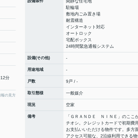
設備条件
閑静な住宅地
駐輪場
敷地内ごみ置き場
耐震構造
インターネット対応
オートロック
宅配ボックス
24時間緊急通報システム
設備(その他)
-
用途地域
-
12分
戸数
9戸 / -
取引態様
一般媒介
情報の見方
現況
空家
備考
「ＧＲＡＮＤＥ ＮＩＮＥ」のここ
チオシ。クレジットカードで初期費
お支払いいただける物件です。多方
アクセス可能な、2沿線利用できる物