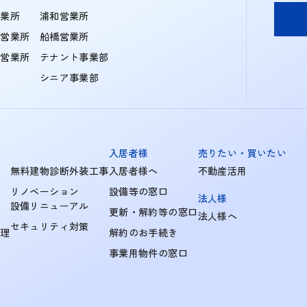
営業所
浦和営業所
住営業所
船橋営業所
町営業所
テナント事業部
シニア事業部
入居者様
売りたい・買いたい
無料建物診断外装工事
入居者様へ
不動産活用
リノベーション
設備等の窓口
法人様
設備リニューアル
更新・解約等の窓口
法人様へ
セキュリティ対策
管理
解約のお手続き
事業用物件の窓口