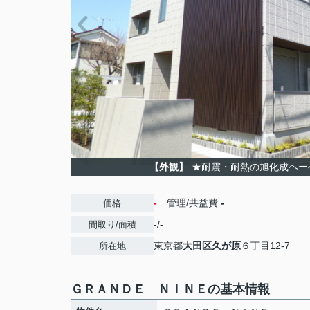
【外観】
★耐震・耐熱の旭化成ヘー
-
管理/共益費
-
価格
-/-
間取り/面積
東京都
大田区
久が原
６丁目12-7
所在地
ＧＲＡＮＤＥ ＮＩＮＥの基本情報