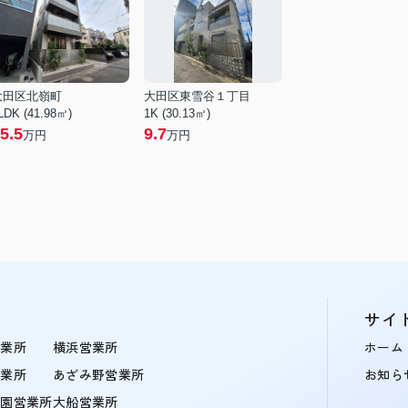
大田区北嶺町
大田区東雪谷１丁目
LDK (41.98㎡)
1K (30.13㎡)
5.5
9.7
万円
万円
サイ
営業所
横浜営業所
ホーム
営業所
あざみ野営業所
お知ら
学園営業所
大船営業所