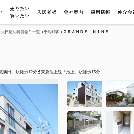
売りたい
い
入居者様
会社案内
採用情報
仲介会
買いたい
ＧＲＡＮＤＥ ＮＩＮＥ
大田区の賃貸物件一覧
千鳥町駅
蔵新田」駅徒歩12分
東急池上線「池上」駅徒歩15分