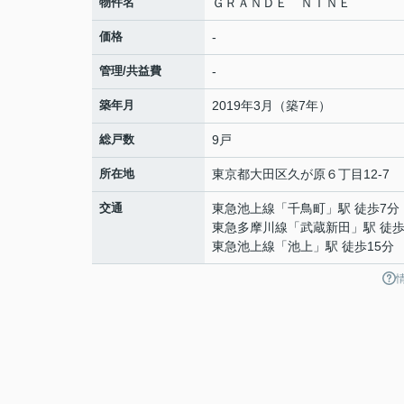
物件名
ＧＲＡＮＤＥ ＮＩＮＥ
価格
-
管理/共益費
-
築年月
2019年3月（築7年）
総戸数
9戸
所在地
東京都
大田区
久が原
６丁目12-7
交通
東急池上線
「
千鳥町
」駅 徒歩7分
東急多摩川線
「
武蔵新田
」駅 徒歩
東急池上線
「
池上
」駅 徒歩15分