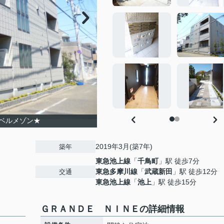
ベルメゾン★
2019年3月(築7年)
築年
東急池上線
「
千鳥町
」駅 徒歩7分
東急多摩川線
「
武蔵新田
」駅 徒歩12分
交通
東急池上線
「
池上
」駅 徒歩15分
ＧＲＡＮＤＥ ＮＩＮＥの詳細情報