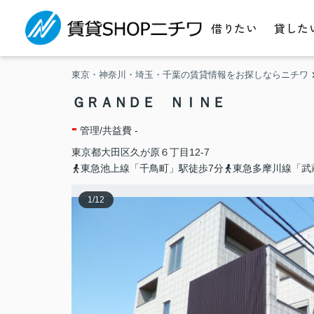
借りたい
貸した
東京・神奈川・埼玉・千葉の賃貸情報をお探しならニチワ
ＧＲＡＮＤＥ ＮＩＮＥ
-
管理/共益費 -
東京都
大田区
久が原
６丁目12-7
東急池上線「千鳥町」駅徒歩7分
東急多摩川線「武
1
/
12