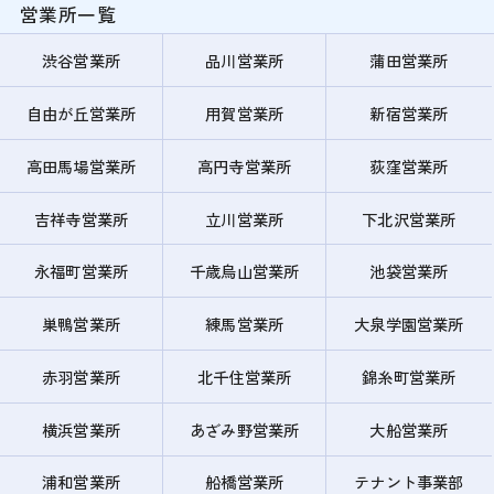
営業所一覧
渋谷営業所
品川営業所
蒲田営業所
自由が丘営業所
用賀営業所
新宿営業所
高田馬場営業所
高円寺営業所
荻窪営業所
吉祥寺営業所
立川営業所
下北沢営業所
永福町営業所
千歳烏山営業所
池袋営業所
巣鴨営業所
練馬営業所
大泉学園営業所
赤羽営業所
北千住営業所
錦糸町営業所
横浜営業所
あざみ野営業所
大船営業所
浦和営業所
船橋営業所
テナント事業部