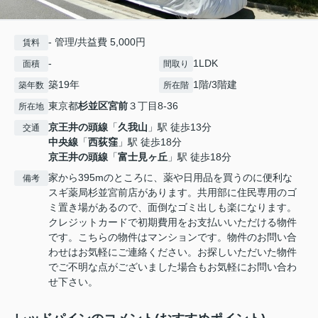
- 管理/共益費 5,000円
賃料
-
1LDK
面積
間取り
築19年
1階/3階建
築年数
所在階
東京都
杉並区
宮前
３丁目8-36
所在地
京王井の頭線
「
久我山
」駅 徒歩13分
交通
中央線
「
西荻窪
」駅 徒歩18分
京王井の頭線
「
富士見ヶ丘
」駅 徒歩18分
家から395mのところに、薬や日用品を買うのに便利な
備考
スギ薬局杉並宮前店があります。共用部に住民専用のゴ
ミ置き場があるので、面倒なゴミ出しも楽になります。
クレジットカードで初期費用をお支払いいただける物件
です。こちらの物件はマンションです。物件のお問い合
わせはお気軽にご連絡ください。お探しいただいた物件
でご不明な点がございました場合もお気軽にお問い合わ
せ下さい。