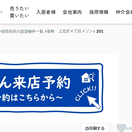
売りたい
い
入居者様
会社案内
採用情報
仲介会
買いたい
仮称 上北沢４丁目メゾン
201
世田谷区の賃貸物件一覧
印刷する
お気