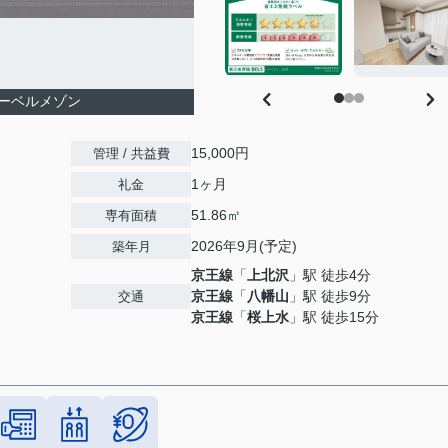
ーベルメゾン
15,000円
管理 / 共益費
1ヶ月
礼金
51.86㎡
専有面積
2026年9月(予定)
築年月
京王線
「
上北沢
」駅 徒歩4分
京王線
「
八幡山
」駅 徒歩9分
交通
京王線
「
桜上水
」駅 徒歩15分