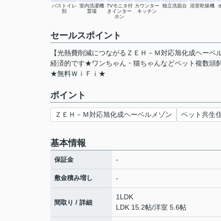
バストイレ
室内洗濯機
TVモニタ付
カウンター
独立洗面台
浴室乾燥機
別
置場
きインター
キッチン
ホン
セールスポイント
【光熱費削減につながるＺＥＨ－Ｍ対応旭化成ヘーベ
経済的です★ワンちゃん・猫ちゃんなどペット複数頭
★無料ＷｉＦｉ★
ポイント
ＺＥＨ－Ｍ対応旭化成ヘーベルメゾン
ペット共生
基本情報
-
保証金
敷金積み増し
-
1LDK
間取り / 詳細
LDK 15.2帖
/
洋室 5.6帖