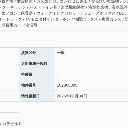
ごみ置き場 / 耐震構造 / ガスコンロ / コンロ２口以上 / 食器洗い乾燥機 / シ
ンターキッチン / バス・トイレ別 / 追焚機能浴室 / 浴室乾燥機 / 温水洗
/ エアコン / 床暖房 / ウォークインクロゼット / シューズボックス / BS /
オートロック / TVモニタ付インターホン / 宅配ボックス / 複層ガラス / 
/ 初期費用カード決済可
一般
賃貸区分
-
更新事務手数料
-
特優賃
102906385
物件番号
2026年08月04日
情報更新日
 タカラビルⅡ