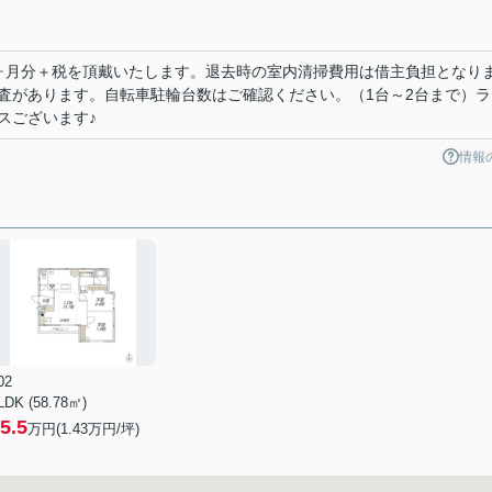
ヶ月分＋税を頂戴いたします。退去時の室内清掃費用は借主負担となり
査があります。自転車駐輪台数はご確認ください。（1台～2台まで）ラ
スございます♪
情報
02
LDK (58.78㎡)
5.5
万円(
1.43
万円/坪)