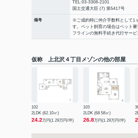
TEL:03-3308-2101
国土交通大臣 (7) 第5417号
備考
※ご成約時に仲介手数料として1
す。ペット飼育の場合はペット審
フラインの無料手続き代行サービ
仮称 上北沢４丁目メゾンの他の部屋
102
103
3
2LDK (62.10㎡)
2LDK (68.58㎡)
2
24.2
26.8
2
万円(
1.29
万円/坪)
万円(
1.29
万円/坪)