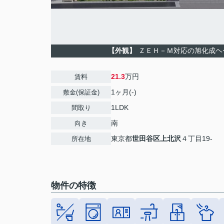
【外観】
ＺＥＨ－Ｍ対応の旭化成ヘ
21.3
万円
賃料
1ヶ月(-)
敷金(保証金)
1LDK
間取り
南
向き
東京都
世田谷区
上北沢
４丁目19-
所在地
物件の特徴