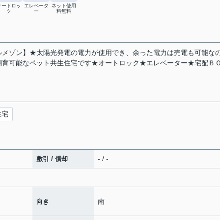
オートロッ
エレベータ
ネット使用
ク
ー
料無料
ルメゾン】★太陽光発電の電力が使用でき、余った電力は売電も可能な
飼育可能なペット共生住宅です★オートロック★エレベーター★宅配Ｂ
住宅
- / -
敷引 / 償却
南
向き