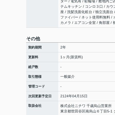
ター / 電気有 / 駐輪場 / 敷地内
テムキッチン / コンロ３口 / カウ
座 / 洗髪洗面化粧台 / 独立洗面台 
ファイバー / ネット使用料無料 / 
カメラ / エアコン全室 / 角部屋 
その他
2年
契約期間
1ヶ月(新賃料)
更新料
-
総戸数
一般媒介
取引態様
-
管理コード
2124年04月15日
次回更新予定日
取扱会社
株式会社ニチワ 千歳烏山営業所
東京都世田谷区南烏山６丁目5-1