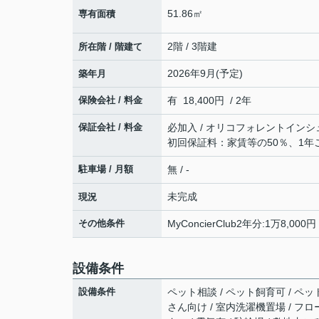
51.86㎡
専有面積
2階 / 3階建
所在階 / 階建て
2026年9月(予定)
築年月
保険会社 / 料金
有 18,400円 / 2年
保証会社 / 料金
必加入 / オリコフォレントインシ
初回保証料：家賃等の50％、1年
駐車場 / 月額
無 / -
未完成
現況
その他条件
MyConcierClub2年分:1万8,00
設備条件
設備条件
ペット相談 / ペット飼育可 / ペッ
さん向け / 室内洗濯機置場 / フロー