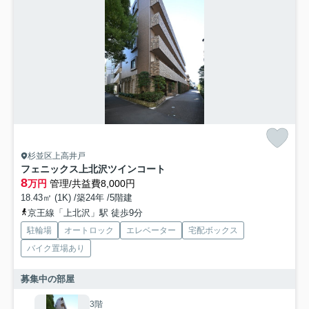
杉並区上高井戸
フェニックス上北沢ツインコート
8
万円
管理/共益費8,000円
18.43㎡ (1K) /築24年 /5階建
京王線「上北沢」駅 徒歩9分
駐輪場
オートロック
エレベーター
宅配ボックス
バイク置場あり
募集中の部屋
3階