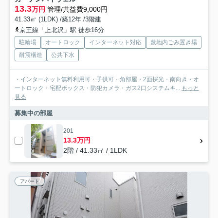
13.3
万円
管理/共益費9,000円
41.33㎡ (1LDK) /築12年 /3階建
京王線「上北沢」駅 徒歩16分
駐輪場
オートロック
インターネット対応
敷地内ごみ置き場
耐震構造
公共下水
・インターネット無料利用可・子供可・角部屋・2面採光・南向き・オ
ートロック・宅配ボックス・防犯カメラ・ガス2口システムキ...
もっと
見る
募集中の部屋
201
13.3万円
2階 / 41.33㎡ / 1LDK
アパート