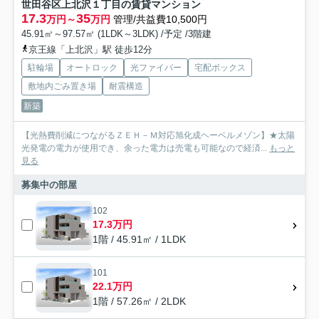
世田谷区上北沢１丁目の賃貸マンション
17.3
35
万円～
万円
管理/共益費10,500円
45.91㎡～97.57㎡ (1LDK～3LDK) /予定 /3階建
京王線「上北沢」駅 徒歩12分
駐輪場
オートロック
光ファイバー
宅配ボックス
敷地内ごみ置き場
耐震構造
新築
【光熱費削減につながるＺＥＨ－Ｍ対応旭化成ヘーベルメゾン】★太陽
光発電の電力が使用でき、余った電力は売電も可能なので経済...
もっと
見る
募集中の部屋
102
17.3万円
1階 / 45.91㎡ / 1LDK
101
22.1万円
1階 / 57.26㎡ / 2LDK