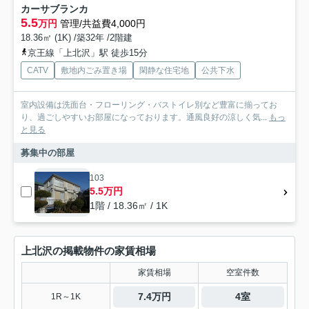
カーサブランカ
5.5
万円
管理/共益費4,000円
18.36㎡ (1K) /築32年 /2階建
京王線「上北沢」駅 徒歩15分
CATV
敷地内ごみ置き場
閑静な住宅地
公共下水
室内設備は洗面台・フローリング・バストイレ別など豊富に揃ってお
り、過ごしやすいお部屋になっております。通風良好の涼しく気...
もっ
と見る
募集中の部屋
103
5.5万円
1階 / 18.36㎡ / 1K
上北沢の掲載物件の家賃相場
家賃相場
空室件数
7.4万円
4室
1R～1K