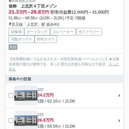
世田谷区上北沢
仮称 上北沢４丁目メゾン
21.3
26.8
万円～
万円
管理/共益費12,000円～15,000円
51.86㎡～68.58㎡ (1LDK～2LDK) /予定 /3階建
京王線「上北沢」駅 徒歩4分
駐輪場
オートロック
エレベーター
光ファイバー
宅配ボックス
防犯カメラ
新築
【光熱費削減につながるＺＥＨ－Ｍ対応旭化成ヘーベルメゾン】★太陽
光発電の電力が使用でき、余った電力は売電も可能なので経済...
もっと
見る
募集中の部屋
102
24.2万円
1階 / 62.10㎡ / 2LDK
103
26.8万円
1階 / 68.58㎡ / 2LDK