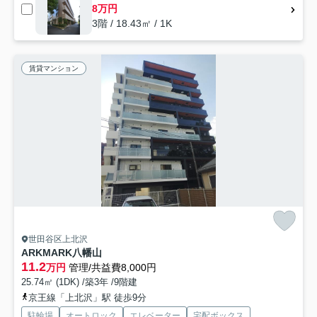
8万円
3階 / 18.43㎡ / 1K
賃貸マンション
世田谷区上北沢
ARKMARK八幡山
11.2
万円
管理/共益費8,000円
25.74㎡ (1DK) /築3年 /9階建
京王線「上北沢」駅 徒歩9分
駐輪場
オートロック
エレベーター
宅配ボックス