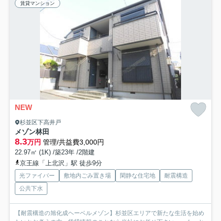
賃貸マンション
NEW
杉並区下高井戸
メゾン林田
8.3
万円
管理/共益費3,000円
22.97㎡ (1K) /築23年 /2階建
京王線「上北沢」駅 徒歩9分
光ファイバー
敷地内ごみ置き場
閑静な住宅地
耐震構造
公共下水
【耐震構造の旭化成ヘーベルメゾン】杉並区エリアで新たな生活を始め