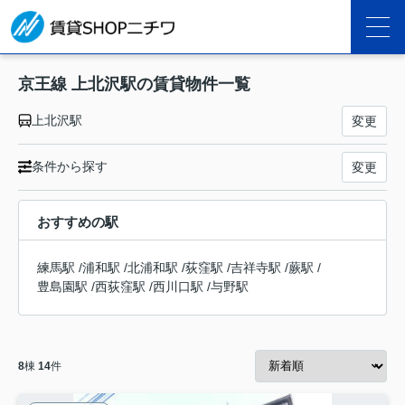
京王線 上北沢駅の賃貸物件一覧
上北沢駅
変更
条件から探す
変更
おすすめの駅
練馬駅
/
浦和駅
/
北浦和駅
/
荻窪駅
/
吉祥寺駅
/
蕨駅
/
豊島園駅
/
西荻窪駅
/
西川口駅
/
与野駅
8
棟
14
件