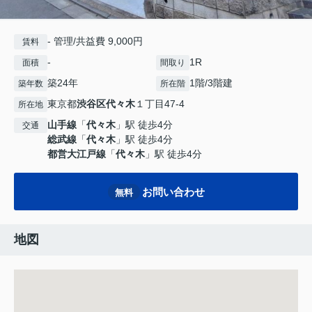
- 管理/共益費 9,000円
賃料
-
1R
面積
間取り
築24年
1階/3階建
築年数
所在階
東京都
渋谷区
代々木
１丁目47-4
所在地
山手線
「
代々木
」駅 徒歩4分
交通
総武線
「
代々木
」駅 徒歩4分
都営大江戸線
「
代々木
」駅 徒歩4分
お問い合わせ
無料
地図