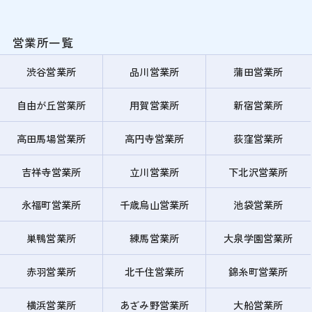
営業所一覧
渋谷営業所
品川営業所
蒲田営業所
自由が丘営業所
用賀営業所
新宿営業所
高田馬場営業所
高円寺営業所
荻窪営業所
吉祥寺営業所
立川営業所
下北沢営業所
永福町営業所
千歳烏山営業所
池袋営業所
巣鴨営業所
練馬営業所
大泉学園営業所
赤羽営業所
北千住営業所
錦糸町営業所
横浜営業所
あざみ野営業所
大船営業所