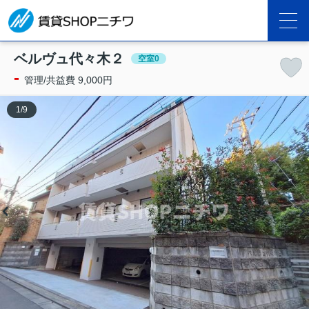
ベルヴュ代々木２
空室0
-
管理/共益費 9,000円
1
/
9