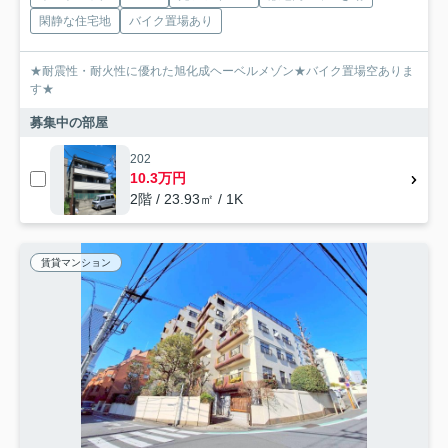
閑静な住宅地
バイク置場あり
★耐震性・耐火性に優れた旭化成ヘーベルメゾン★バイク置場空ありま
す★
募集中の部屋
202
10.3万円
2階 / 23.93㎡ / 1K
賃貸マンション