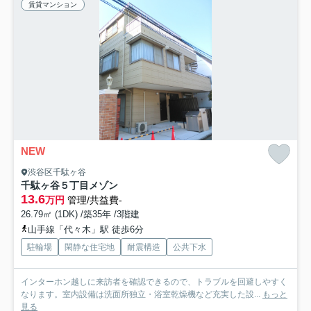
賃貸マンション
NEW
渋谷区千駄ヶ谷
千駄ヶ谷５丁目メゾン
13.6
万円
管理/共益費-
26.79㎡ (1DK) /築35年 /3階建
山手線「代々木」駅 徒歩6分
駐輪場
閑静な住宅地
耐震構造
公共下水
インターホン越しに来訪者を確認できるので、トラブルを回避しやすく
なります。室内設備は洗面所独立・浴室乾燥機など充実した設...
もっと
見る