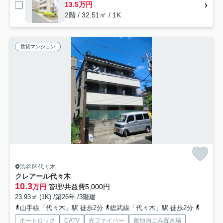
13.5万円
2階 / 32.51㎡ / 1K
賃貸マンション
渋谷区代々木
クレアール代々木
10.3
万円
管理/共益費5,000円
23.93㎡ (1K) /築26年 /3階建
山手線「代々木」駅 徒歩2分
総武線「代々木」駅 徒歩2分
都営大
オートロック
CATV
光ファイバー
敷地内ごみ置き場