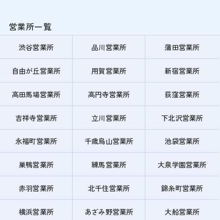
営業所一覧
渋谷営業所
品川営業所
蒲田営業所
自由が丘営業所
用賀営業所
新宿営業所
高田馬場営業所
高円寺営業所
荻窪営業所
吉祥寺営業所
立川営業所
下北沢営業所
永福町営業所
千歳烏山営業所
池袋営業所
巣鴨営業所
練馬営業所
大泉学園営業所
赤羽営業所
北千住営業所
錦糸町営業所
横浜営業所
あざみ野営業所
大船営業所