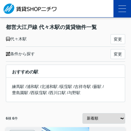
都営大江戸線 代々木駅の賃貸物件一覧
代々木駅
変更
条件から探す
変更
おすすめの駅
練馬駅
/
浦和駅
/
北浦和駅
/
荻窪駅
/
吉祥寺駅
/
蕨駅
/
豊島園駅
/
西荻窪駅
/
西川口駅
/
与野駅
6
棟
6
件