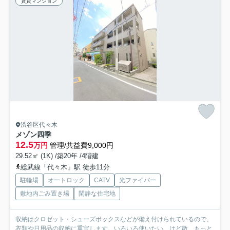
賃貸マンション
渋谷区代々木
メゾン四季
12.5
万円
管理/共益費9,000円
29.52㎡ (1K) /築20年 /4階建
総武線「代々木」駅 徒歩11分
駐輪場
オートロック
CATV
光ファイバー
敷地内ごみ置き場
閑静な住宅地
収納はクロゼット・シューズボックスなどが備え付けられているので、
衣類や日用品の収納に重宝します。いろいろ使いたい、けど散...
もっと