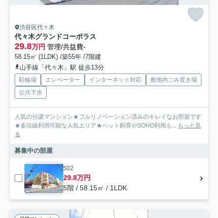
渋谷区代々木
代々木グランドコーポラス
29.8
万円
管理/共益費-
58.15㎡ (1LDK) /築55年 /7階建
山手線「代々木」駅 徒歩13分
駐輪場
エレベーター
インターネット対応
敷地内ごみ置き場
公共下水
人気の分譲マンション★フルリノベーション済みのキレイなお部屋です
★多沿線利用可能な人気エリア★ペット飼育やSOHO利用も...
もっと見
る
募集中の部屋
502
29.8万円
5階 / 58.15㎡ / 1LDK