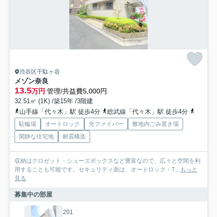
渋谷区千駄ヶ谷
メゾン奈良
13.5
万円
管理/共益費5,000円
32.51㎡ (1K) /築15年 /3階建
山手線「代々木」駅 徒歩4分
総武線「代々木」駅 徒歩4分
都営大
駐輪場
オートロック
光ファイバー
敷地内ごみ置き場
閑静な住宅地
耐震構造
収納はクロゼット・シューズボックスなど豊富なので、広々と空間を利
用することも可能です。セキュリティ面は、オートロック・T...
もっと
見る
募集中の部屋
201