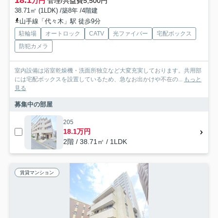
万円
管理/共益費5,500円
38.71㎡ (1LDK) /築8年 /4階建
山手線「代々木」駅 徒歩9分
駐輪場
オートロック
CATV
光ファイバー
宅配ボックス
防犯カメラ
室内設備は浴室乾燥機・洗面所独立など大変充実しております。共用部
には宅配ボックスを設置しているため、急なお出かけや不在の...
もっと
見る
募集中の部屋
205
18.1万円
2階 / 38.71㎡ / 1LDK
賃貸マンション