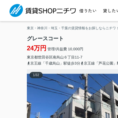
借りたい
貸した
東京・神奈川・埼玉・千葉の賃貸情報をお探しならニチワ
グレースコート
24万円
管理/共益費 10,000円
東京都
世田谷区
南烏山
６丁目11-7
京王線「千歳烏山」駅徒歩3分
京王線「芦花公園」
1
/
32