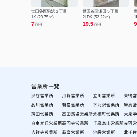
世田谷区駒沢２丁目
世田谷区瀬田５丁目
1K (20.75㎡)
2LDK (52.22㎡)
1
7
19.5
9
万円
万円
営業所一覧
渋谷営業所
用賀営業所
立川営業所
巣鴨
品川営業所
新宿営業所
下北沢営業所
練馬
蒲田営業所
高田馬場営業所
永福町営業所
大泉
自由が丘営業所
高円寺営業所
千歳烏山営業所
赤羽
吉祥寺営業所
荻窪営業所
池袋営業所
北千