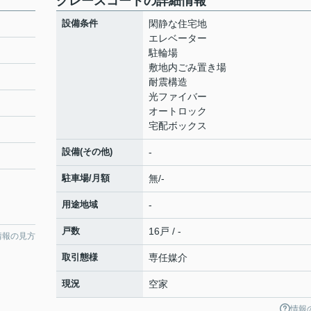
グレースコートの詳細情報
設備条件
閑静な住宅地
エレベーター
駐輪場
敷地内ごみ置き場
耐震構造
光ファイバー
オートロック
宅配ボックス
設備(その他)
-
駐車場/月額
無/-
用途地域
-
戸数
16戸 / -
情報の見方
取引態様
専任媒介
現況
空家
情報