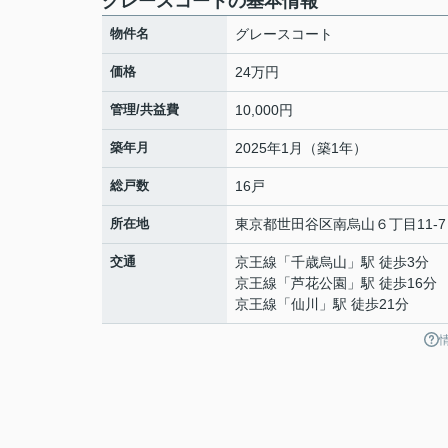
グレースコートの基本情報
物件名
グレースコート
価格
24万円
管理/共益費
10,000円
築年月
2025年1月（築1年）
総戸数
16戸
所在地
東京都
世田谷区
南烏山
６丁目11-7
交通
京王線
「
千歳烏山
」駅 徒歩3分
京王線
「
芦花公園
」駅 徒歩16分
京王線
「
仙川
」駅 徒歩21分