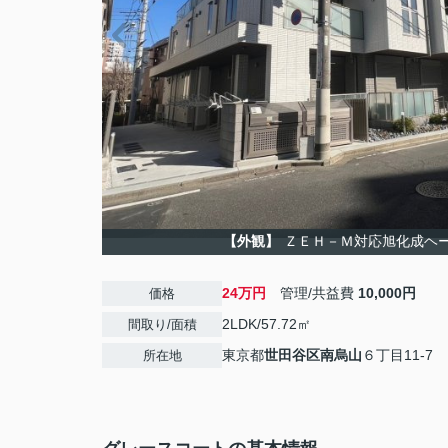
【外観】
ＺＥＨ－Ｍ対応旭化成ヘ
24万円
管理/共益費
10,000円
価格
2LDK/57.72㎡
間取り/面積
東京都
世田谷区
南烏山
６丁目11-7
所在地