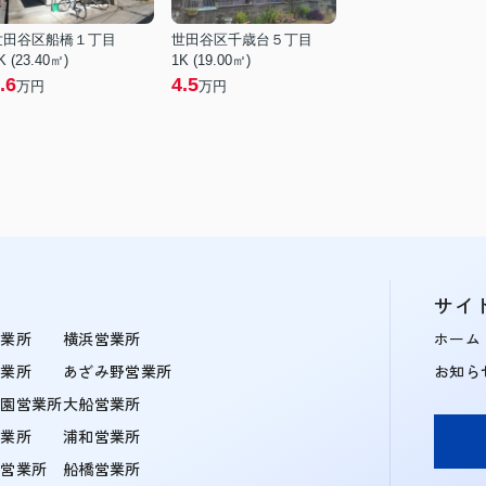
世田谷区船橋１丁目
世田谷区千歳台５丁目
K (23.40㎡)
1K (19.00㎡)
.6
4.5
万円
万円
サイ
営業所
横浜営業所
ホーム
営業所
あざみ野営業所
お知ら
学園営業所
大船営業所
営業所
浦和営業所
住営業所
船橋営業所