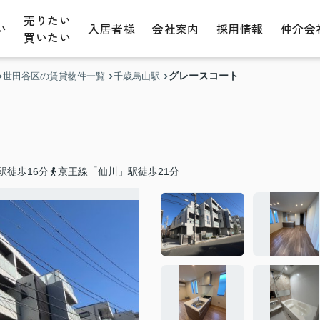
売りたい
い
入居者様
会社案内
採用情報
仲介会
買いたい
グレースコート
世田谷区の賃貸物件一覧
千歳烏山駅
駅徒歩16分
京王線「仙川」駅徒歩21分