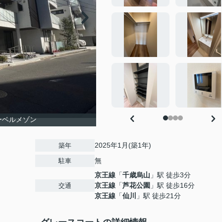
ーベルメゾン
2025年1月(築1年)
築年
無
駐車
京王線
「
千歳烏山
」駅 徒歩3分
京王線
「
芦花公園
」駅 徒歩16分
交通
京王線
「
仙川
」駅 徒歩21分