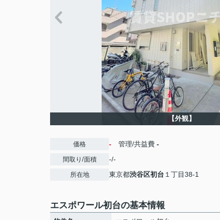
【外観】
-
管理/共益費
-
価格
-/-
間取り/面積
東京都
渋谷区
初台
１丁目38-1
所在地
エスポワール初台の基本情報