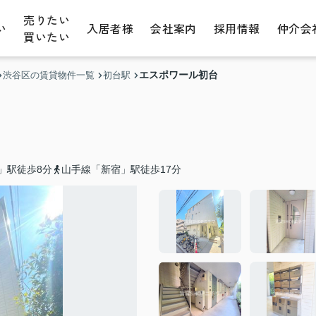
売りたい
い
入居者様
会社案内
採用情報
仲介会
買いたい
エスポワール初台
渋谷区の賃貸物件一覧
初台駅
」駅徒歩8分
山手線「新宿」駅徒歩17分