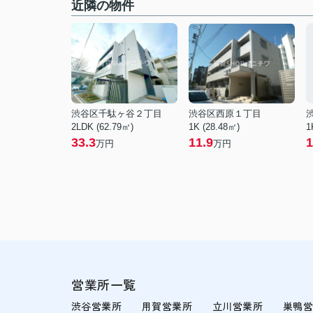
近隣の物件
渋谷区千駄ヶ谷２丁目
渋谷区西原１丁目
2LDK (62.79㎡)
1K (28.48㎡)
1
33.3
11.9
1
万円
万円
営業所一覧
渋谷営業所
用賀営業所
立川営業所
巣鴨