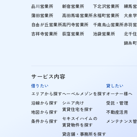
品川営業所
新宿営業所
下北沢営業所
練馬
蒲田営業所
高田馬場営業所
永福町営業所
大泉
自由が丘営業所
高円寺営業所
千歳烏山営業所
赤羽
吉祥寺営業所
荻窪営業所
池袋営業所
北千
錦糸
サービス内容
借りたい
貸したい
エリアから探す
ヘーベルメゾンを探す
オーナー様へ
沿線から探す
シニア向け
受託・管理
賃貸住宅を探す
地図から探す
不動産活用
セキスイハイムの
条件から探す
メンテナンス
賃貸物件を探す
貸店舗・事務所を探す