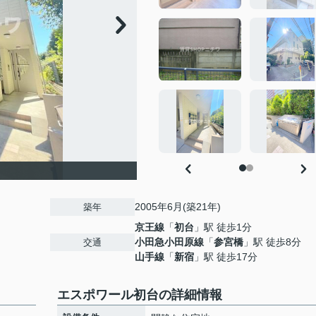
2005年6月(築21年)
築年
京王線
「
初台
」駅 徒歩1分
小田急小田原線
「
参宮橋
」駅 徒歩8分
交通
山手線
「
新宿
」駅 徒歩17分
エスポワール初台の詳細情報