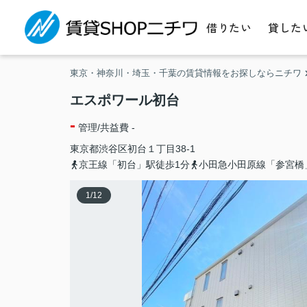
借りたい
貸した
東京・神奈川・埼玉・千葉の賃貸情報をお探しならニチワ
エスポワール初台
-
管理/共益費 -
東京都
渋谷区
初台
１丁目38-1
京王線「初台」駅徒歩1分
小田急小田原線「参宮橋
1
/
12