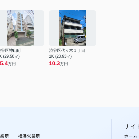
渋谷区神山町
渋谷区代々木１丁目
K (29.58㎡)
1K (23.93㎡)
5.4
10.3
万円
万円
サイ
営業所
横浜営業所
ホーム