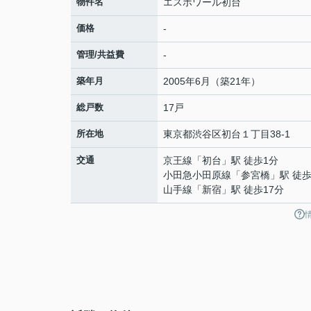
物件名
エスポワール初台
価格
-
管理/共益費
-
築年月
2005年6月（築21年）
総戸数
17戸
所在地
東京都
渋谷区
初台
１丁目38-1
交通
京王線
「
初台
」駅 徒歩1分
小田急小田原線
「
参宮橋
」駅 徒歩
山手線
「
新宿
」駅 徒歩17分