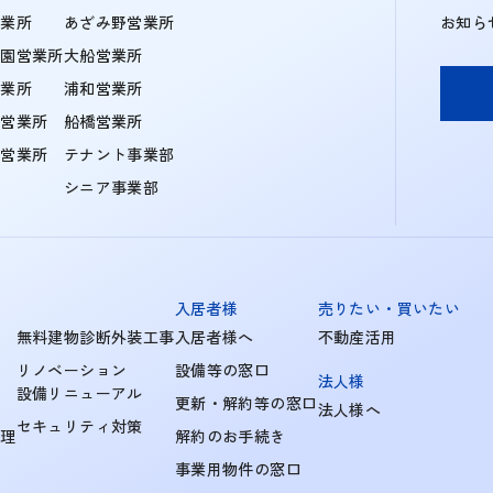
営業所
あざみ野営業所
お知ら
学園営業所
大船営業所
営業所
浦和営業所
住営業所
船橋営業所
町営業所
テナント事業部
シニア事業部
入居者様
売りたい・買いたい
無料建物診断外装工事
入居者様へ
不動産活用
リノベーション
設備等の窓口
法人様
設備リニューアル
更新・解約等の窓口
法人様へ
セキュリティ対策
管理
解約のお手続き
事業用物件の窓口