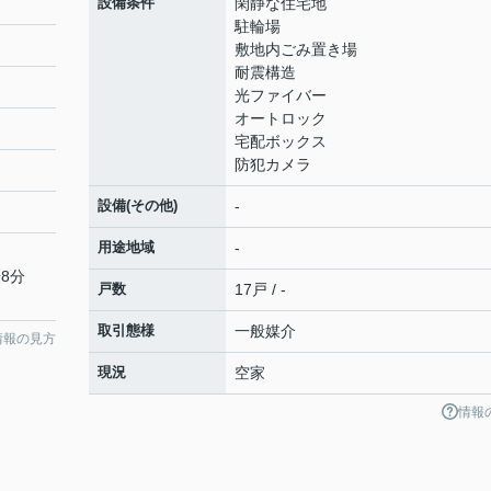
設備条件
閑静な住宅地
駐輪場
敷地内ごみ置き場
耐震構造
光ファイバー
オートロック
宅配ボックス
防犯カメラ
設備(その他)
-
用途地域
-
8分
戸数
17戸 / -
取引態様
一般媒介
情報の見方
現況
空家
情報