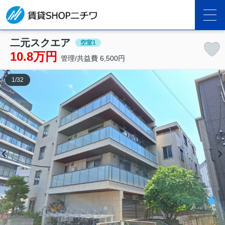
二元スクエア
空室1
10.8万円
管理/共益費 6,500円
1
/
32