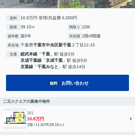
10.8万円 管理/共益費 6,500円
賃料
39.10㎡
1DK
面積
間取り
築5年
2階/4階建
築年数
所在階
千葉県
千葉市中央区
新千葉
２丁目12-15
所在地
総武本線
「
千葉
」駅 徒歩2分
交通
京成千葉線
「
京成千葉
」駅 徒歩5分
京葉線
「
千葉みなと
」駅 徒歩14分
お問い合わせ
無料
二元スクエアの募集中物件
201
10.8万円
2階 / 11.82坪(39.10㎡)