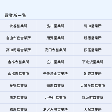
営業所一覧
渋谷営業所
品川営業所
蒲田営業所
自由が丘営業所
用賀営業所
新宿営業所
高田馬場営業所
高円寺営業所
荻窪営業所
吉祥寺営業所
立川営業所
下北沢営業所
永福町営業所
千歳烏山営業所
池袋営業所
巣鴨営業所
練馬営業所
大泉学園営業所
赤羽営業所
北千住営業所
錦糸町営業所
横浜営業所
あざみ野営業所
大船営業所