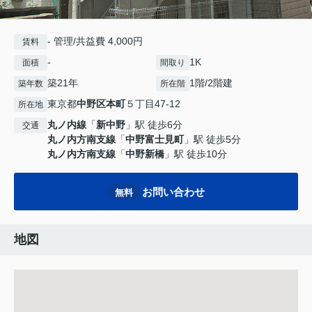
- 管理/共益費 4,000円
賃料
-
1K
面積
間取り
築21年
1階/2階建
築年数
所在階
東京都
中野区
本町
５丁目47-12
所在地
丸ノ内線
「
新中野
」駅 徒歩6分
交通
丸ノ内方南支線
「
中野富士見町
」駅 徒歩5分
丸ノ内方南支線
「
中野新橋
」駅 徒歩10分
お問い合わせ
無料
地図