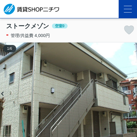
ストークメゾン
空室0
-
管理/共益費 4,000円
1
/
6