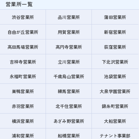
営業所一覧
渋谷営業所
品川営業所
蒲田営業所
自由が丘営業所
用賀営業所
新宿営業所
高田馬場営業所
高円寺営業所
荻窪営業所
吉祥寺営業所
立川営業所
下北沢営業所
永福町営業所
千歳烏山営業所
池袋営業所
巣鴨営業所
練馬営業所
大泉学園営業所
赤羽営業所
北千住営業所
錦糸町営業所
横浜営業所
あざみ野営業所
大船営業所
浦和営業所
船橋営業所
テナント事業部