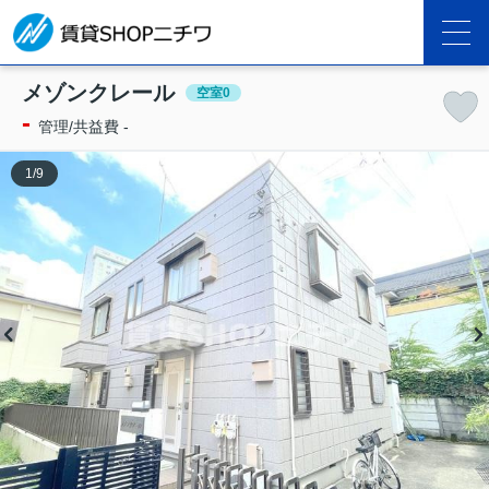
メゾンクレール
空室0
-
管理/共益費 -
1
/
9