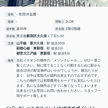
- 管理/共益費 -
賃料
-
2LDK
面積
間取り
築35年
1階/2階建
築年数
所在階
東京都
新宿区
大久保
１丁目1-32
所在地
山手線
「
新大久保
」駅 徒歩10分
交通
副都心線
「
東新宿
」駅 徒歩2分
都営大江戸線
「
東新宿
」駅 徒歩5分
当社イチオシの物件の「メゾンクレール」。ぜひ一度ご
備考
覧ください。朝に慌てることなく行動するために駅から
徒歩10分の駅近物件はいかがでしょうか。陽当たりが
良く、日中は電気代が節約出来ますのでおすすめです。
こちらの物件では初期費用をカードでお支払いいただけ
ます。気になる物件ほどすぐに無くなってしまいます。
出来るだけお早目にお問い合わせください。スタッフ一
同サポート致します。