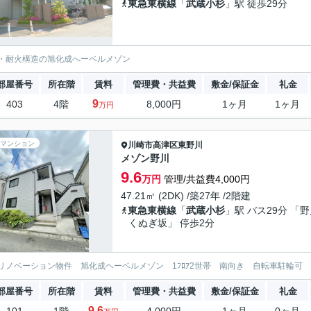
東急東横線
「
武蔵小杉
」駅 徒歩29分
・耐火構造の旭化成へーベルメゾン
部屋番号
所在階
賃料
管理費・共益費
敷金/保証金
礼金
9
403
4階
8,000円
1ヶ月
1ヶ月
万円
マンション
川崎市高津区
東野川
メゾン野川
9.6
万円
管理/共益費4,000円
47.21㎡ (2DK) /築27年 /2階建
東急東横線
「
武蔵小杉
」駅 バス29分 「
くぬぎ坂」 停歩2分
リノベーション物件 旭化成ヘーベルメゾン 1ﾌﾛｱ2世帯 南向き 自転車駐輪可
部屋番号
所在階
賃料
管理費・共益費
敷金/保証金
礼金
9.6