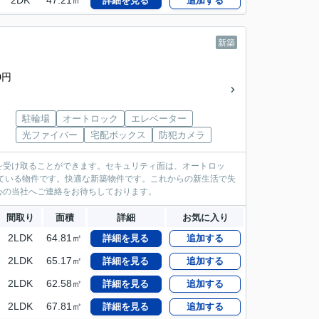
2DK
47.21㎡
詳細を見る
追加する
新築
0円
駐輪場
オートロック
エレベーター
光ファイバー
宅配ボックス
防犯カメラ
を受け取ることができます。セキュリティ面は、オートロッ
ている物件です。快適な新築物件です。これからの新生活で失
心の当社へご連絡をお待ちしております。
間取り
面積
詳細
お気に入り
2LDK
64.81㎡
詳細を見る
追加する
2LDK
65.17㎡
詳細を見る
追加する
2LDK
62.58㎡
詳細を見る
追加する
2LDK
67.81㎡
詳細を見る
追加する