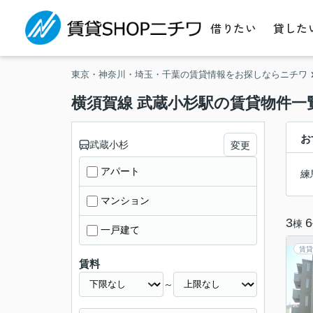
借りたい
貸した
東京・神奈川・埼玉・千葉の賃貸情報をお探しならニチワ
横須賀線 武蔵小杉駅の賃貸物件一
お
武蔵小杉
変更
アパート
練
マンション
3
6
棟
一戸建て
賃貸
賃料
～