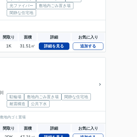
光ファイバー
敷地内ごみ置き場
閑静な住宅地
間取り
面積
詳細
お気に入り
1K
31.51㎡
詳細を見る
追加する
野川
駐輪場
敷地内ごみ置き場
閑静な住宅地
耐震構造
公共下水
 敷地内ゴミ置場
間取り
面積
詳細
お気に入り