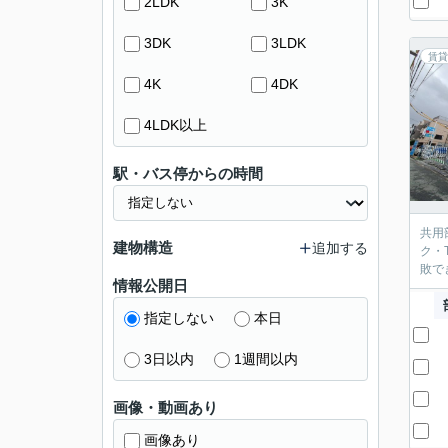
2LDK
3K
3DK
3LDK
賃貸
4K
4DK
4LDK以上
駅・バス停からの時間
共用
建物構造
追加する
ク・
敗で
情報公開日
指定しない
本日
3日以内
1週間以内
画像・動画あり
画像あり