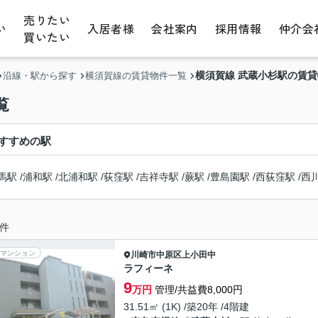
売りたい
い
入居者様
会社案内
採用情報
仲介会
買いたい
横須賀線 武蔵小杉駅の賃
沿線・駅から探す
横須賀線の賃貸物件一覧
覧
すすめの駅
馬駅
/
浦和駅
/
北浦和駅
/
荻窪駅
/
吉祥寺駅
/
蕨駅
/
豊島園駅
/
西荻窪駅
/
西
件
マンション
川崎市中原区
上小田中
ラフィーネ
9
万円
管理/共益費8,000円
31.51㎡ (1K) /築20年 /4階建