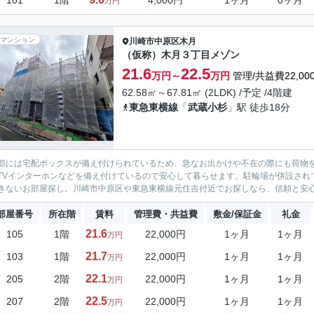
101
1階
4,000円
1ヶ月
0ヶ月
万円
マンション
川崎市中原区
木月
（仮称）木月３丁目メゾン
21.6
22.5
万円～
万円
管理/共益費22,00
62.58㎡～67.81㎡ (2LDK) /予定 /4階建
東急東横線
「
武蔵小杉
」駅 徒歩18分
部には宅配ボックスが備え付けられているため、急なお出かけや不在の際にも荷物
TVインターホンなどを備え付けているので安心して暮らせます。駐輪場が併設され
きないお部屋探し。川崎市中原区や東急東横線元住吉付近でお探しなら、信頼と安
部屋番号
所在階
賃料
管理費・共益費
敷金/保証金
礼金
21.6
105
1階
22,000円
1ヶ月
1ヶ月
万円
21.7
103
1階
22,000円
1ヶ月
1ヶ月
万円
22.1
205
2階
22,000円
1ヶ月
1ヶ月
万円
22.5
207
2階
22,000円
1ヶ月
1ヶ月
万円