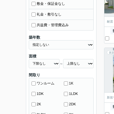
敷金・保証金なし
礼金・敷引なし
耐震
共益費・管理費込み
築年数
賃貸
面積
～
間取り
ワンルーム
1K
1DK
1LDK
新規
2K
2DK