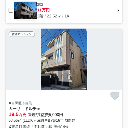
202
11万円
2階 / 22.52㎡ / 1K
賃貸マンション
目黒区下目黒
カーサ ドルチェ
19.5
万円
管理/共益費5,000円
63.56㎡ (1LDK＋S(納戸)) /築16年 /3階建
東急目黒線「不動前」駅 徒歩14分