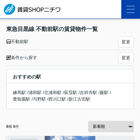
東急目黒線 不動前駅の賃貸物件一覧
不動前駅
変更
条件から探す
変更
おすすめの駅
練馬駅
/
浦和駅
/
北浦和駅
/
荻窪駅
/
吉祥寺駅
/
蕨駅
/
豊島園駅
/
与野駅
/
西川口駅
/
新江古田駅
8
棟
8
件