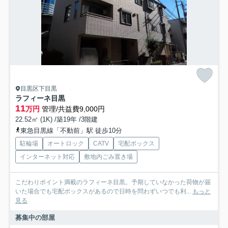
目黒区下目黒
ラフィーネ目黒
11
万円
管理/共益費9,000円
22.52㎡ (1K) /築19年 /3階建
東急目黒線「不動前」駅 徒歩10分
駐輪場
オートロック
CATV
宅配ボックス
インターネット対応
敷地内ごみ置き場
こだわりポイント満載のラフィーネ目黒。予期していなかった荷物が届
いた場合でも宅配ボックスがあるので日時を問わずいつでも利...
もっと
見る
募集中の部屋