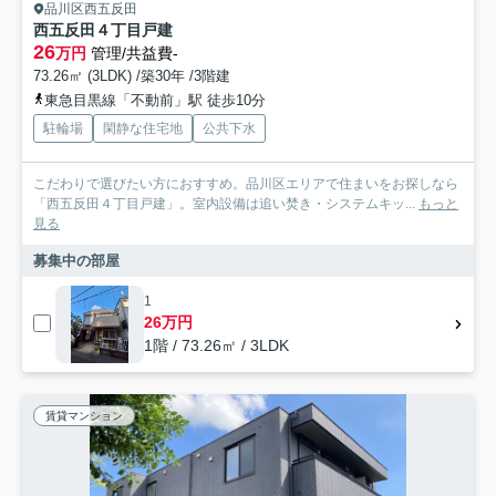
品川区西五反田
西五反田４丁目戸建
26
万円
管理/共益費-
73.26㎡ (3LDK) /築30年 /3階建
東急目黒線「不動前」駅 徒歩10分
駐輪場
閑静な住宅地
公共下水
こだわりで選びたい方におすすめ。品川区エリアで住まいをお探しなら
「西五反田４丁目戸建」。室内設備は追い焚き・システムキッ...
もっと
見る
募集中の部屋
1
26万円
1階 / 73.26㎡ / 3LDK
賃貸マンション