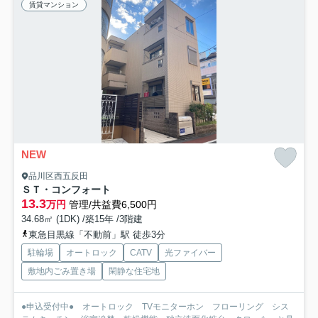
賃貸マンション
NEW
品川区西五反田
ＳＴ・コンフォート
13.3
万円
管理/共益費6,500円
34.68㎡ (1DK) /築15年 /3階建
東急目黒線「不動前」駅 徒歩3分
駐輪場
オートロック
CATV
光ファイバー
敷地内ごみ置き場
閑静な住宅地
●申込受付中● オートロック TVモニターホン フローリング シス