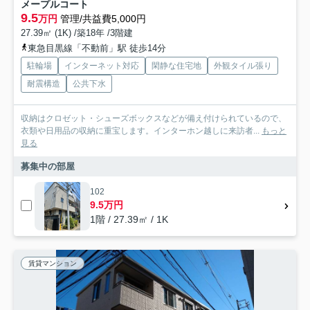
メープルコート
9.5
万円
管理/共益費5,000円
27.39㎡ (1K) /築18年 /3階建
東急目黒線「不動前」駅 徒歩14分
駐輪場
インターネット対応
閑静な住宅地
外観タイル張り
耐震構造
公共下水
収納はクロゼット・シューズボックスなどが備え付けられているので、
衣類や日用品の収納に重宝します。インターホン越しに来訪者...
もっと
見る
募集中の部屋
102
9.5万円
1階 / 27.39㎡ / 1K
賃貸マンション