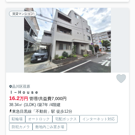
賃貸マンション
品川区荏原
Ｉ－Ｈｏｕｓｅ
16.2
万円
管理/共益費7,000円
38.34㎡ (1LDK) /築7年 /4階建
東急目黒線「不動前」駅 徒歩12分
駐輪場
オートロック
宅配ボックス
インターネット対応
防犯カメラ
敷地内ごみ置き場