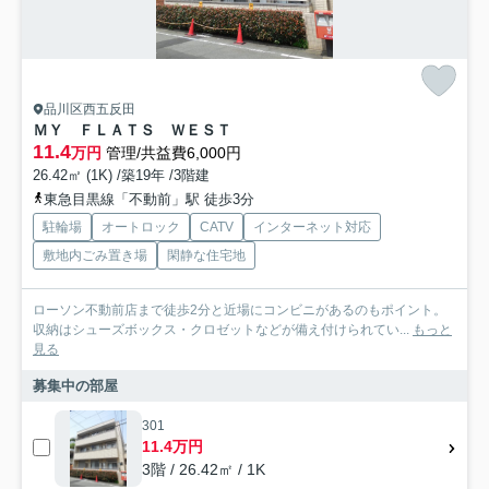
品川区西五反田
ＭＹ ＦＬＡＴＳ ＷＥＳＴ
11.4
万円
管理/共益費6,000円
26.42㎡ (1K) /築19年 /3階建
東急目黒線「不動前」駅 徒歩3分
駐輪場
オートロック
CATV
インターネット対応
敷地内ごみ置き場
閑静な住宅地
ローソン不動前店まで徒歩2分と近場にコンビニがあるのもポイント。
収納はシューズボックス・クロゼットなどが備え付けられてい...
もっと
見る
募集中の部屋
301
11.4万円
3階 / 26.42㎡ / 1K