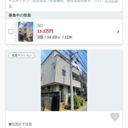
テムキッチン 浴室追焚・乾燥機能 独立洗面化粧台 クロ...
もっと見
る
募集中の部屋
302
13.3万円
3階 / 34.68㎡ / 1DK
賃貸マンション
目黒区下目黒