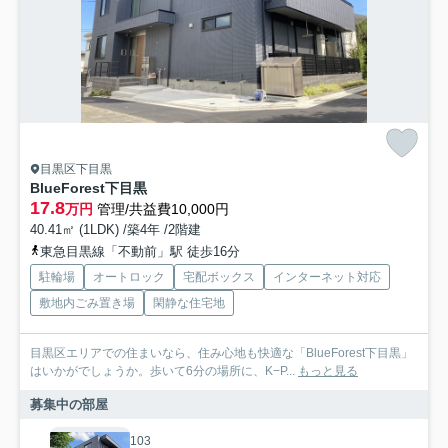
目黒区下目黒
BlueForest下目黒
17.8
万円
管理/共益費10,000円
40.41㎡ (1LDK) /築4年 /2階建
東急目黒線「不動前」駅 徒歩16分
駐輪場
オートロック
宅配ボックス
インターネット対応
敷地内ごみ置き場
閑静な住宅地
目黒区エリアでの住まいなら、住み心地も快適な「BlueForest下目黒」
はいかがでしょうか。歩いて6分の場所に、K−P...
もっと見る
募集中の部屋
103