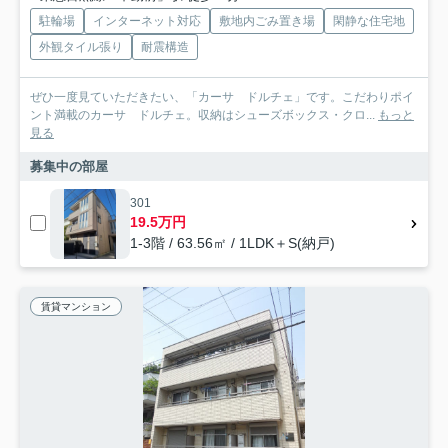
駐輪場
インターネット対応
敷地内ごみ置き場
閑静な住宅地
外観タイル張り
耐震構造
ぜひ一度見ていただきたい、「カーサ ドルチェ」です。こだわりポイ
ント満載のカーサ ドルチェ。収納はシューズボックス・クロ...
もっと
見る
募集中の部屋
301
19.5万円
1-3階 / 63.56㎡ / 1LDK＋S(納戸)
賃貸マンション