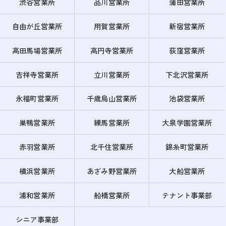
渋谷営業所
品川営業所
蒲田営業所
自由が丘営業所
用賀営業所
新宿営業所
高田馬場営業所
高円寺営業所
荻窪営業所
吉祥寺営業所
立川営業所
下北沢営業所
永福町営業所
千歳烏山営業所
池袋営業所
巣鴨営業所
練馬営業所
大泉学園営業所
赤羽営業所
北千住営業所
錦糸町営業所
横浜営業所
あざみ野営業所
大船営業所
浦和営業所
船橋営業所
テナント事業部
シニア事業部