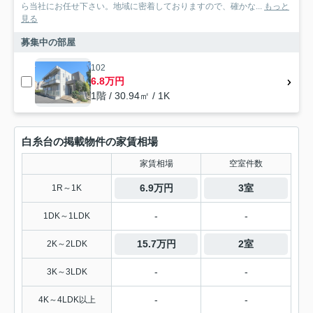
ら当社にお任せ下さい。地域に密着しておりますので、確かな...
もっと
見る
募集中の部屋
102
6.8万円
1階 / 30.94㎡ / 1K
白糸台の掲載物件の家賃相場
家賃相場
空室件数
6.9万円
3室
1R～1K
-
-
1DK～1LDK
15.7万円
2室
2K～2LDK
-
-
3K～3LDK
-
-
4K～4LDK以上