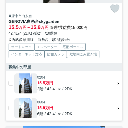
府中市白糸台
GENOVIA白糸台skygarden
15.5
15.9
万円～
万円
管理/共益費15,000円
42.41㎡ (2DK) /築2年 /10階建
西武多摩川線「白糸台」駅 徒歩5分
オートロック
エレベーター
宅配ボックス
インターネット対応
防犯カメラ
敷地内ごみ置き場
募集中の部屋
0204
15.5万円
2階 / 42.41㎡ / 2DK
0604
15.9万円
6階 / 42.41㎡ / 2DK