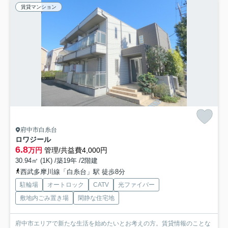
賃貸マンション
府中市白糸台
ロワジール
6.8
万円
管理/共益費4,000円
30.94㎡ (1K) /築19年 /2階建
西武多摩川線「白糸台」駅 徒歩8分
駐輪場
オートロック
CATV
光ファイバー
敷地内ごみ置き場
閑静な住宅地
府中市エリアで新たな生活を始めたいとお考えの方。賃貸情報のことな