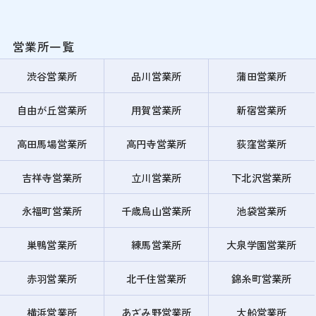
営業所一覧
渋谷営業所
品川営業所
蒲田営業所
自由が丘営業所
用賀営業所
新宿営業所
高田馬場営業所
高円寺営業所
荻窪営業所
吉祥寺営業所
立川営業所
下北沢営業所
永福町営業所
千歳烏山営業所
池袋営業所
巣鴨営業所
練馬営業所
大泉学園営業所
赤羽営業所
北千住営業所
錦糸町営業所
横浜営業所
あざみ野営業所
大船営業所