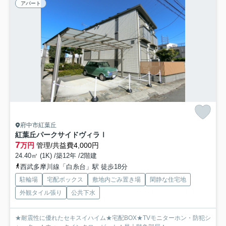
アパート
府中市紅葉丘
紅葉丘パークサイドヴィラⅠ
7
万円
管理/共益費4,000円
24.40㎡ (1K) /築12年 /2階建
西武多摩川線「白糸台」駅 徒歩18分
駐輪場
宅配ボックス
敷地内ごみ置き場
閑静な住宅地
外観タイル張り
公共下水
★耐震性に優れたセキスイハイム★宅配BOX★TVモニターホン・防犯シ