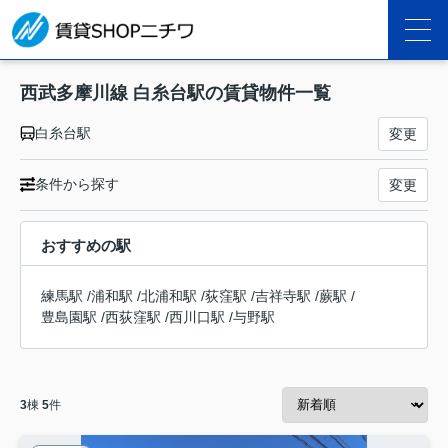
西武多摩川線 白糸台駅の賃貸物件一覧
白糸台駅
変更
条件から探す
変更
おすすめの駅
練馬駅
/
浦和駅
/
北浦和駅
/
荻窪駅
/
吉祥寺駅
/
蕨駅
/
豊島園駅
/
西荻窪駅
/
西川口駅
/
与野駅
3
棟
5
件