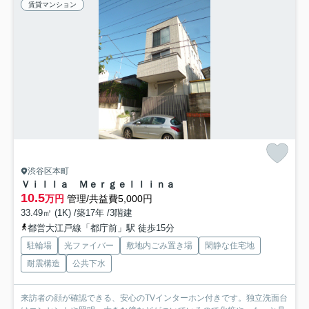
賃貸マンション
渋谷区本町
Ｖｉｌｌａ Ｍｅｒｇｅｌｌｉｎａ
10.5
万円
管理/共益費5,000円
33.49㎡ (1K) /築17年 /3階建
都営大江戸線「都庁前」駅 徒歩15分
駐輪場
光ファイバー
敷地内ごみ置き場
閑静な住宅地
耐震構造
公共下水
来訪者の顔が確認できる、安心のTVインターホン付きです。独立洗面台