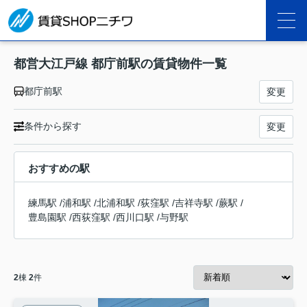
都営大江戸線 都庁前駅の賃貸物件一覧
都庁前駅
変更
条件から探す
変更
おすすめの駅
練馬駅
/
浦和駅
/
北浦和駅
/
荻窪駅
/
吉祥寺駅
/
蕨駅
/
豊島園駅
/
西荻窪駅
/
西川口駅
/
与野駅
2
棟
2
件