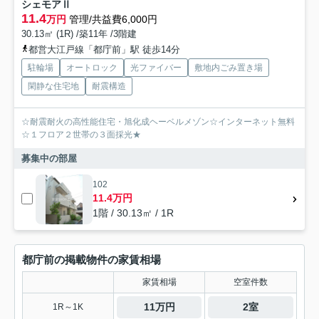
シェモアⅡ
11.4
万円
管理/共益費6,000円
30.13㎡ (1R) /築11年 /3階建
都営大江戸線「都庁前」駅 徒歩14分
駐輪場
オートロック
光ファイバー
敷地内ごみ置き場
閑静な住宅地
耐震構造
☆耐震耐火の高性能住宅・旭化成ヘーベルメゾン☆インターネット無料
☆１フロア２世帯の３面採光★
募集中の部屋
102
11.4万円
1階 / 30.13㎡ / 1R
都庁前の掲載物件の家賃相場
家賃相場
空室件数
11万円
2室
1R～1K