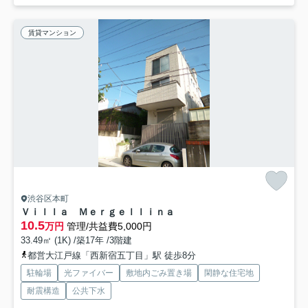
賃貸マンション
渋谷区本町
Ｖｉｌｌａ Ｍｅｒｇｅｌｌｉｎａ
10.5
万円
管理/共益費5,000円
33.49㎡ (1K) /築17年 /3階建
都営大江戸線「西新宿五丁目」駅 徒歩8分
駐輪場
光ファイバー
敷地内ごみ置き場
閑静な住宅地
耐震構造
公共下水