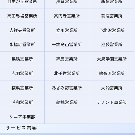
自由が丘営業所
用賀営業所
新宿営業所
高田馬場営業所
高円寺営業所
荻窪営業所
吉祥寺営業所
立川営業所
下北沢営業所
永福町営業所
千歳烏山営業所
池袋営業所
巣鴨営業所
練馬営業所
大泉学園営業所
赤羽営業所
北千住営業所
錦糸町営業所
横浜営業所
あざみ野営業所
大船営業所
浦和営業所
船橋営業所
テナント事業部
シニア事業部
サービス内容