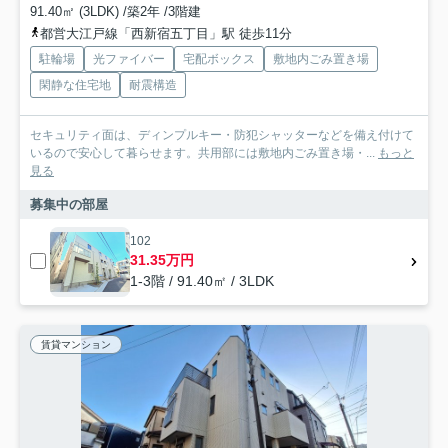
91.40㎡ (3LDK) /築2年 /3階建
都営大江戸線「西新宿五丁目」駅 徒歩11分
駐輪場
光ファイバー
宅配ボックス
敷地内ごみ置き場
閑静な住宅地
耐震構造
セキュリティ面は、ディンプルキー・防犯シャッターなどを備え付けて
いるので安心して暮らせます。共用部には敷地内ごみ置き場・...
もっと
見る
募集中の部屋
102
31.35万円
1-3階 / 91.40㎡ / 3LDK
賃貸マンション