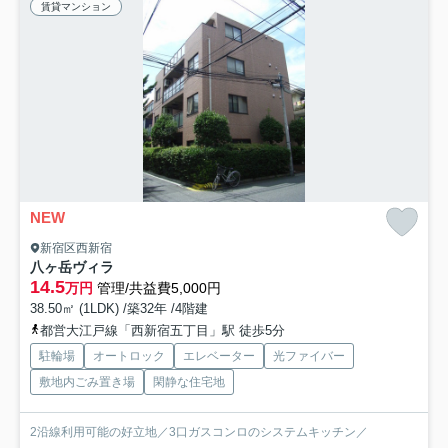
賃貸マンション
NEW
新宿区西新宿
八ヶ岳ヴィラ
14.5
万円
管理/共益費5,000円
38.50㎡ (1LDK) /築32年 /4階建
都営大江戸線「西新宿五丁目」駅 徒歩5分
駐輪場
オートロック
エレベーター
光ファイバー
敷地内ごみ置き場
閑静な住宅地
2沿線利用可能の好立地／3口ガスコンロのシステムキッチン／