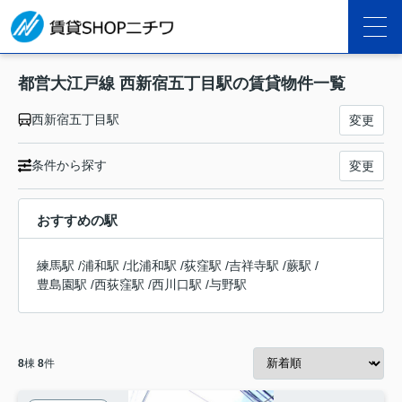
都営大江戸線 西新宿五丁目駅の賃貸物件一覧
西新宿五丁目駅
変更
条件から探す
変更
おすすめの駅
練馬駅
/
浦和駅
/
北浦和駅
/
荻窪駅
/
吉祥寺駅
/
蕨駅
/
豊島園駅
/
西荻窪駅
/
西川口駅
/
与野駅
8
棟
8
件