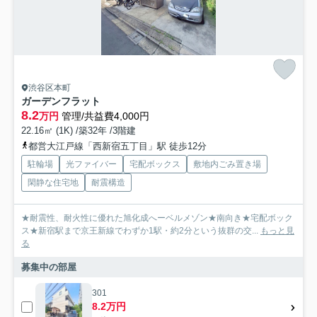
渋谷区本町
ガーデンフラット
8.2
万円
管理/共益費4,000円
22.16㎡ (1K) /築32年 /3階建
都営大江戸線「西新宿五丁目」駅 徒歩12分
駐輪場
光ファイバー
宅配ボックス
敷地内ごみ置き場
閑静な住宅地
耐震構造
★耐震性、耐火性に優れた旭化成へーベルメゾン★南向き★宅配ボック
ス★新宿駅まで京王新線でわずか1駅・約2分という抜群の交...
もっと見
る
募集中の部屋
301
8.2万円