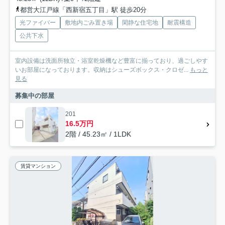
都営大江戸線「西新宿五丁目」駅 徒歩20分
光ファイバー
敷地内ごみ置き場
閑静な住宅地
耐震構造
公共下水
室内設備は洗面所独立・浴室乾燥機など豊富に揃っており、過ごしやす
いお部屋になっております。収納はシューズボックス・クロゼ...
もっと
見る
募集中の部屋
201
16.5万円
2階 / 45.23㎡ / 1LDK
賃貸マンション