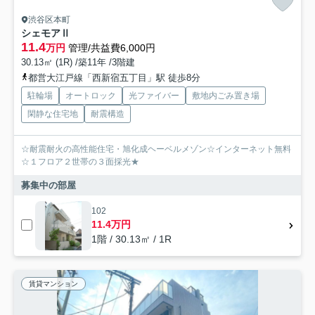
渋谷区本町
シェモアⅡ
11.4
万円
管理/共益費6,000円
30.13㎡ (1R) /築11年 /3階建
都営大江戸線「西新宿五丁目」駅 徒歩8分
駐輪場
オートロック
光ファイバー
敷地内ごみ置き場
閑静な住宅地
耐震構造
☆耐震耐火の高性能住宅・旭化成ヘーベルメゾン☆インターネット無料
☆１フロア２世帯の３面採光★
募集中の部屋
102
11.4万円
1階 / 30.13㎡ / 1R
賃貸マンション