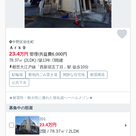
中野区弥生町
Ａｒｋ９
23.4
万円
管理/共益費6,000円
78.37㎡ (2LDK) /築13年 /3階建
都営大江戸線「西新宿五丁目」駅 徒歩10分
駐輪場
敷地内ごみ置き場
閑静な住宅地
耐震構造
公共下水
★耐震性・耐火性に優れた旭化成ヘーベルメゾン★
募集中の部屋
201
23.4万円
2階 / 78.37㎡ / 2LDK