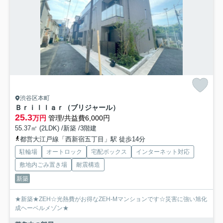
渋谷区本町
Ｂｒｉｌｌａｒ（ブリジャール）
25.3
万円
管理/共益費6,000円
55.37㎡ (2LDK) /新築 /3階建
都営大江戸線「西新宿五丁目」駅 徒歩14分
駐輪場
オートロック
宅配ボックス
インターネット対応
敷地内ごみ置き場
耐震構造
新築
★新築★ZEH☆光熱費がお得なZEH-Mマンションです☆災害に強い旭化
成ヘーベルメゾン★