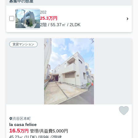
募集中の部屋
202
25.3万円
2階 / 55.37㎡ / 2LDK
賃貸マンション
渋谷区本町
la casa felice
16.5
万円
管理/共益費5,000円
45.23㎡ (1LDK) /築9年 /2階建