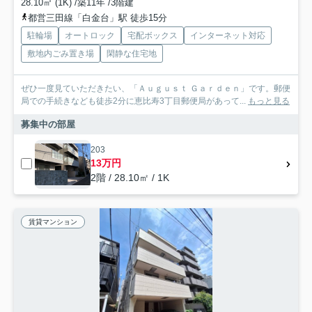
28.10㎡ (1K) /築11年 /3階建
都営三田線「白金台」駅 徒歩15分
駐輪場
オートロック
宅配ボックス
インターネット対応
敷地内ごみ置き場
閑静な住宅地
ぜひ一度見ていただきたい、「Ａｕｇｕｓｔ Ｇａｒｄｅｎ」です。郵便
局での手続きなども徒歩2分に恵比寿3丁目郵便局があって...
もっと見る
募集中の部屋
203
13万円
2階 / 28.10㎡ / 1K
賃貸マンション