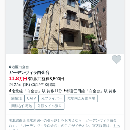
港区白金台
ガーデンヴィラ白金台
11.8
万円
管理/共益費8,500円
24.27㎡ (1K) /築17年 /3階建
南北線「白金台」駅 徒歩11分
都営三田線「白金台」駅 徒歩11分
駐輪場
CATV
光ファイバー
敷地内ごみ置き場
閑静な住宅地
外観タイル張り
南北線白金台駅周辺への引っ越しをお考えなら「ガーデンヴィラ白金
台」。「ガーデンヴィラ白金台」のここがイチオシ。室内設備は...
もっ