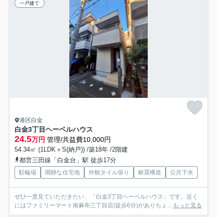
一戸建て
港区白金
白金3丁目ヘーベルハウス
24.5
万円
管理/共益費10,000円
54.34㎡ (1LDK＋S(納戸)) /築18年 /2階建
都営三田線「白金台」駅 徒歩17分
駐輪場
閑静な住宅地
外観タイル張り
耐震構造
公共下水
ぜひ一度見ていただきたい、「白金3丁目ヘーベルハウス」です。近く
にはファミリーマート南麻布三丁目店(徒歩6分)がありちょ...
もっと見る