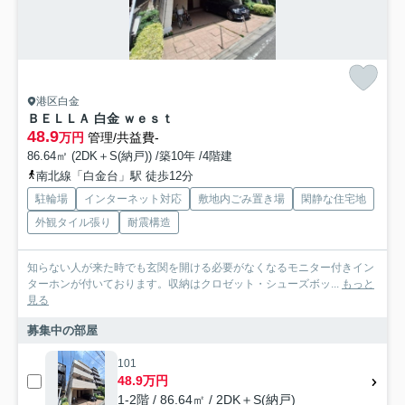
港区白金
ＢＥＬＬＡ 白金 ｗｅｓｔ
48.9
万円
管理/共益費-
86.64㎡ (2DK＋S(納戸)) /築10年 /4階建
南北線「白金台」駅 徒歩12分
駐輪場
インターネット対応
敷地内ごみ置き場
閑静な住宅地
外観タイル張り
耐震構造
知らない人が来た時でも玄関を開ける必要がなくなるモニター付きイン
ターホンが付いております。収納はクロゼット・シューズボッ...
もっと
見る
募集中の部屋
101
48.9万円
1-2階 / 86.64㎡ / 2DK＋S(納戸)