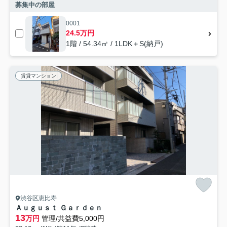
募集中の部屋
0001
24.5万円
1階 / 54.34㎡ / 1LDK＋S(納戸)
賃貸マンション
渋谷区恵比寿
Ａｕｇｕｓｔ Ｇａｒｄｅｎ
13
万円
管理/共益費5,000円