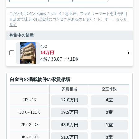
こだわりポイント満載のソレイユ恵比寿。ファミリーマート恵比寿四丁
目店まで徒歩5分と近場にコンビニがあるのもポイント。オー...
もっと
見る
募集中の部屋
402
14万円
4階 / 33.87㎡ / 1DK
白金台の掲載物件の家賃相場
家賃相場
空室件数
12.8万円
4室
1R～1K
19.3万円
2室
1DK～1LDK
48.9万円
1室
2K～2LDK
51.8万円
3室
3K～3LDK