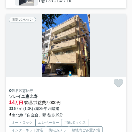
1階 / 33.21㎡ / 1K
賃貸マンション
渋谷区恵比寿
ソレイユ恵比寿
14
万円
管理/共益費7,000円
33.87㎡ (1DK) /築28年 /6階建
南北線「白金台」駅 徒歩19分
オートロック
エレベーター
宅配ボックス
インターネット対応
防犯カメラ
敷地内ごみ置き場