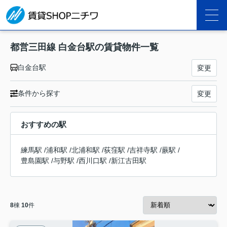
都営三田線 白金台駅の賃貸物件一覧
白金台駅
変更
条件から探す
変更
おすすめの駅
練馬駅
/
浦和駅
/
北浦和駅
/
荻窪駅
/
吉祥寺駅
/
蕨駅
/
豊島園駅
/
与野駅
/
西川口駅
/
新江古田駅
8
棟
10
件