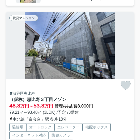
賃貸マンション
渋谷区恵比寿
（仮称）恵比寿３丁目メゾン
48.8
53.8
万円～
万円
管理/共益費8,000円
79.21㎡～93.48㎡ (3LDK) /予定 /3階建
南北線「白金台」駅 徒歩18分
駐輪場
オートロック
エレベーター
宅配ボックス
インターネット対応
防犯カメラ