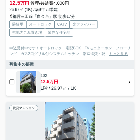
12.5
万円
管理/共益費4,000円
26.97㎡ (1K) /築9年 /3階建
都営三田線「白金台」駅 徒歩17分
駐輪場
オートロック
CATV
光ファイバー
敷地内ごみ置き場
閑静な住宅地
申込受付中です！オートロック 宅配BOX TVモニターホン フローリ
ング ガス2口グリル付システムキッチン 浴室追焚・乾...
もっと見る
募集中の部屋
102
12.5万円
1階 / 26.97㎡ / 1K
賃貸マンション