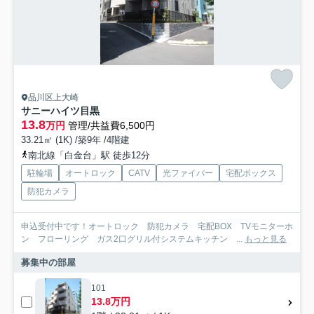
品川区上大崎
サニーハイツ目黒
13.8
万円
管理/共益費6,500円
33.21㎡ (1K) /築9年 /4階建
南北線「白金台」駅 徒歩12分
駐輪場
オートロック
CATV
光ファイバー
宅配ボックス
防犯カメラ
申込受付中です！オートロック 防犯カメラ 宅配BOX TVモニターホ
ン フローリング ガス2口グリル付システムキッチン ...
もっと見る
募集中の部屋
101
13.8万円