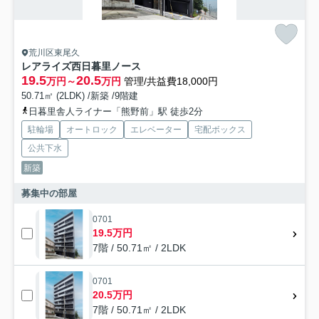
荒川区東尾久
レアライズ西日暮里ノース
19.5
20.5
万円～
万円
管理/共益費18,000円
50.71㎡ (2LDK) /新築 /9階建
日暮里舎人ライナー「熊野前」駅 徒歩2分
駐輪場
オートロック
エレベーター
宅配ボックス
公共下水
新築
募集中の部屋
0701
19.5万円
7階 / 50.71㎡ / 2LDK
0701
20.5万円
7階 / 50.71㎡ / 2LDK