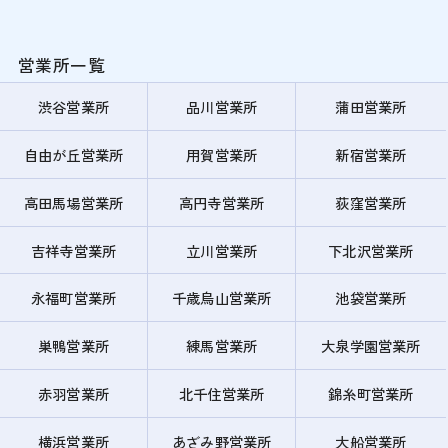
営業所一覧
渋谷営業所
品川営業所
蒲田営業所
自由が丘営業所
用賀営業所
新宿営業所
高田馬場営業所
高円寺営業所
荻窪営業所
吉祥寺営業所
立川営業所
下北沢営業所
永福町営業所
千歳烏山営業所
池袋営業所
巣鴨営業所
練馬営業所
大泉学園営業所
赤羽営業所
北千住営業所
錦糸町営業所
横浜営業所
あざみ野営業所
大船営業所