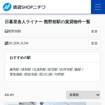
日暮里舎人ライナー 熊野前駅の賃貸物件一覧
熊野前駅
変更
2K,2DK,2LDK
変更
おすすめの駅
練馬駅
/
浦和駅
/
北浦和駅
/
荻窪駅
/
吉祥寺駅
/
蕨駅
/
豊島園駅
/
西荻窪駅
/
西川口駅
/
与野駅
2
棟
4
件