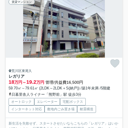
賃貸マンション
荒川区東尾久
レガリア
18
19.2
万円～
万円
管理/共益費16,500円
59.70㎡～79.61㎡ (2LDK～2LDK＋S(納戸)) /築1年未満 /5階建
日暮里舎人ライナー「熊野前」駅 徒歩3分
オートロック
エレベーター
宅配ボックス
インターネット対応
敷地内ごみ置き場
耐震構造
新生活を失敗せず、スタートさせたいならこちらの「レガリア」はいか