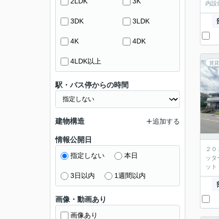
2LDK
3K
内設
3DK
3LDK
4K
4DK
4LDK以上
賃貸
駅・バス停からの時間
建物構造
追加する
情報公開日
２０
指定しない
本日
ッタ
ット
3日以内
1週間以内
画像・動画あり
画像あり