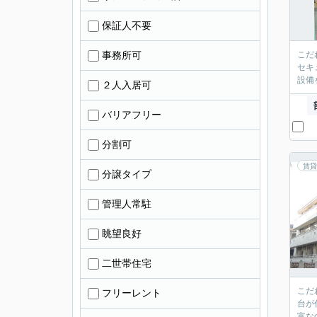
保証人不要
事務所可
こだ
セキ
設備
２人入居可
バリアフリー
分割可
賃貸
分譲タイプ
管理人常駐
眺望良好
二世帯住宅
こだ
フリーレント
台が
富な