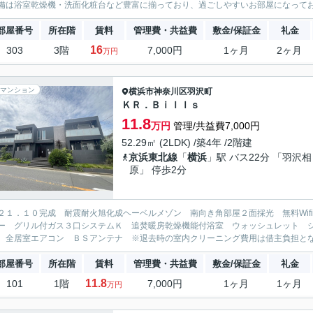
備は浴室乾燥機・洗面化粧台など豊富に揃っており、過ごしやすいお部屋になってお
部屋番号
所在階
賃料
管理費・共益費
敷金/保証金
礼金
16
303
3階
7,000円
1ヶ月
2ヶ月
万円
マンション
横浜市神奈川区
羽沢町
ＫＲ．Ｂｉｌｌｓ
11.8
万円
管理/共益費7,000円
52.29㎡ (2LDK) /築4年 /2階建
京浜東北線
「
横浜
」駅 バス22分 「羽沢相
原」 停歩2分
２１．１０完成 耐震耐火旭化成ヘーベルメゾン 南向き角部屋２面採光 無料Wif
ー グリル付ガス３口システムＫ 追焚暖房乾燥機能付浴室 ウォッシュレット 
 全居室エアコン ＢＳアンテナ ※退去時の室内クリーニング費用は借主負担と
部屋番号
所在階
賃料
管理費・共益費
敷金/保証金
礼金
11.8
101
1階
7,000円
1ヶ月
1ヶ月
万円