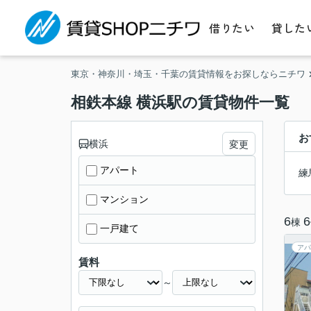
借りたい
貸した
東京・神奈川・埼玉・千葉の賃貸情報をお探しならニチワ
相鉄本線 横浜駅の賃貸物件一覧
お
横浜
変更
アパート
練
マンション
6
6
棟
一戸建て
アパ
賃料
～