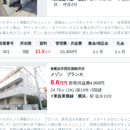
目」 停歩2分
わりポイント満載のアルジェント。収納はシューズボックス・クロゼット・全居室
ュリティ面は、TVインターホン・オートロックなどを備え付けているので安心して
を備え付けています。忙しいあなたの時間を有効的に使えるのが敷地内ごみ置き場です
部屋番号
所在階
賃料
管理費・共益費
敷金/保証金
礼金
11.5
301
3階
10,400円
1ヶ月
1ヶ月
万円
マンション
横浜市西区
南軽井沢
メゾン ブランカ
8.6
万円
管理/共益費4,000円
24.76㎡ (1K) /築19年 /3階建
東急東横線
「
横浜
」駅 徒歩10分
わりポイント満載のメゾン ブランカ。新生活を失敗せず、スタートさせたいなら
付いているので床が水で濡れたり鏡が曇ったりしにくく、清潔な状態を保ちやすく
ので、衣類や履き物の整理がしやすく便利です。セキュリティ面は、オートロック・T