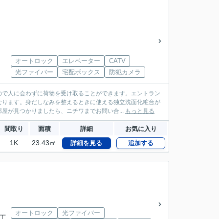
オートロック
エレベーター
CATV
光ファイバー
宅配ボックス
防犯カメラ
ので人に会わずに荷物を受け取ることができます。エントラン
なります。身だしなみを整えるときに使える独立洗面化粧台が
屋が見つかりましたら、ニチワまでお問い合...
もっと見る
間取り
面積
詳細
お気に入り
1K
23.43㎡
詳細を見る
追加する
オートロック
光ファイバー
二丁