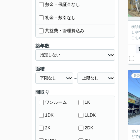
敷金・保証金なし
礼金・敷引なし
横須
共益費・管理費込み
しや
こち
築年数
面積
賃貸
～
間取り
ワンルーム
1K
1DK
1LDK
2K
2DK
ぜひ
どで