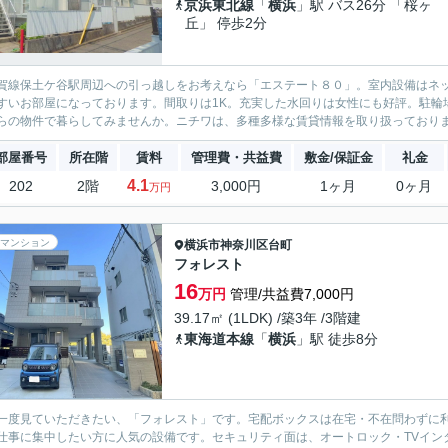
京浜東北線
「
横浜
」駅 バス26分 「桜ヶ
丘」 停歩2分
賀線保土ケ谷駅周辺への引っ越しをお考えなら「エステート８０」。室内設備はネッ
すいお部屋になっております。間取りは1K。充実した水回りは女性にも好評。駐輪
らの物件で暮らしてみませんか。ニチワは、多種多様な賃貸情報を取り扱っております
部屋番号
所在階
賃料
管理費・共益費
敷金/保証金
礼金
4.1
202
2階
3,000円
1ヶ月
0ヶ月
万円
マンション
横浜市神奈川区
台町
フォレスト
16
万円
管理/共益費7,000円
39.17㎡ (1LDK) /築3年 /3階建
東海道本線
「
横浜
」駅 徒歩8分
一度見ていただきたい、「フォレスト」です。宅配ボックスは在宅・不在問わずに
仕事に集中したい方に人気の設備です。セキュリティ面は、オートロック・TVイン