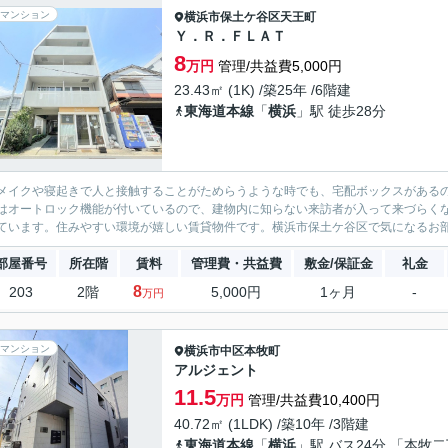
マンション
横浜市保土ケ谷区
天王町
Ｙ．Ｒ．ＦＬＡＴ
8
万円
管理/共益費5,000円
23.43㎡ (1K) /築25年 /6階建
東海道本線
「
横浜
」駅 徒歩28分
メイクや寝起きで人と接触することがためらうような時でも、宅配ボックスがある
はオートロック機能が付いているので、建物内に知らない来訪者が入って来づらく
ています。住みやすい環境が嬉しい賃貸物件です。横浜市保土ケ谷区で気になるお部
部屋番号
所在階
賃料
管理費・共益費
敷金/保証金
礼金
8
203
2階
5,000円
1ヶ月
-
万円
マンション
横浜市中区
本牧町
アルジェント
11.5
万円
管理/共益費10,400円
40.72㎡ (1LDK) /築10年 /3階建
東海道本線
「
横浜
」駅 バス24分 「本牧