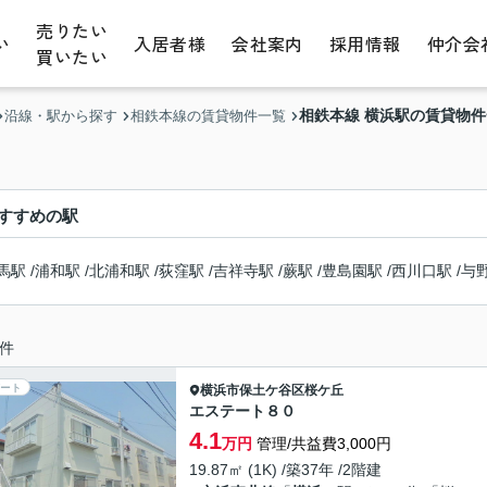
売りたい
い
入居者様
会社案内
採用情報
仲介会
買いたい
相鉄本線 横浜駅の賃貸物
沿線・駅から探す
相鉄本線の賃貸物件一覧
すすめの駅
馬駅
/
浦和駅
/
北浦和駅
/
荻窪駅
/
吉祥寺駅
/
蕨駅
/
豊島園駅
/
西川口駅
/
与
件
ート
横浜市保土ケ谷区
桜ケ丘
エステート８０
4.1
万円
管理/共益費3,000円
19.87㎡ (1K) /築37年 /2階建