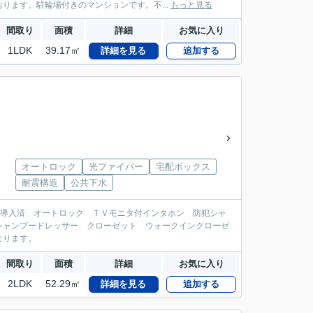
ります。駐輪場付きのマンションです。不...
もっと見る
間取り
面積
詳細
お気に入り
1LDK
39.17㎡
詳細を見る
追加する
オートロック
光ファイバー
宅配ボックス
耐震構造
公共下水
i導入済 オートロック ＴＶモニタ付インタホン 防犯シャ
シャンプードレッサー クローゼット ウォークインクローゼ
なります。
間取り
面積
詳細
お気に入り
2LDK
52.29㎡
詳細を見る
追加する