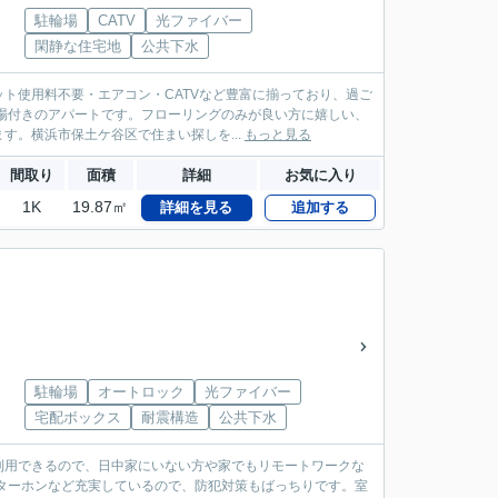
駐輪場
CATV
光ファイバー
閑静な住宅地
公共下水
ト使用料不要・エアコン・CATVなど豊富に揃っており、過ご
場付きのアパートです。フローリングのみが良い方に嬉しい、
。横浜市保土ケ谷区で住まい探しを...
もっと見る
間取り
面積
詳細
お気に入り
1K
19.87㎡
詳細を見る
追加する
駐輪場
オートロック
光ファイバー
宅配ボックス
耐震構造
公共下水
利用できるので、日中家にいない方や家でもリモートワークな
ターホンなど充実しているので、防犯対策もばっちりです。室