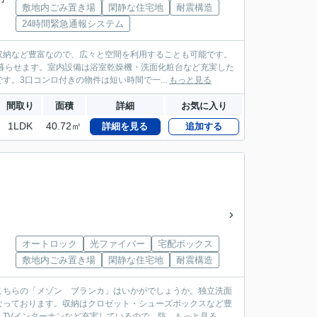
敷地内ごみ置き場
閑静な住宅地
耐震構造
24時間緊急通報システム
収納など豊富なので、広々と空間を利用することも可能です。
暮らせます。室内設備は浴室乾燥機・洗面化粧台など充実した
。3口コンロ付きの物件は短い時間で一...
もっと見る
間取り
面積
詳細
お気に入り
1LDK
40.72㎡
詳細を見る
追加する
オートロック
光ファイバー
宅配ボックス
敷地内ごみ置き場
閑静な住宅地
耐震構造
こちらの「メゾン ブランカ」はいかがでしょうか。独立洗面
なっております。収納はクロゼット・シューズボックスなど豊
Vインターホンなど充実しているので、防...
もっと見る