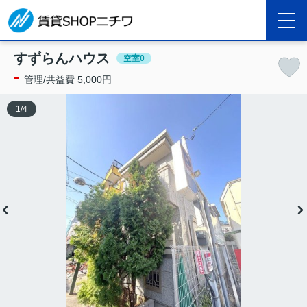
すずらんハウス
空室0
-
管理/共益費 5,000円
1
/
4