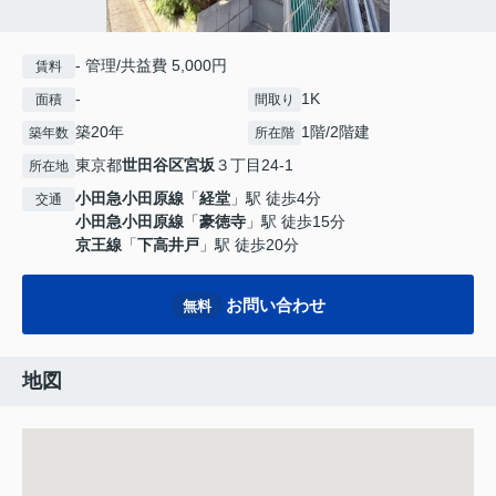
- 管理/共益費 5,000円
賃料
-
1K
面積
間取り
築20年
1階/2階建
築年数
所在階
東京都
世田谷区
宮坂
３丁目24-1
所在地
小田急小田原線
「
経堂
」駅 徒歩4分
交通
小田急小田原線
「
豪徳寺
」駅 徒歩15分
京王線
「
下高井戸
」駅 徒歩20分
お問い合わせ
無料
地図