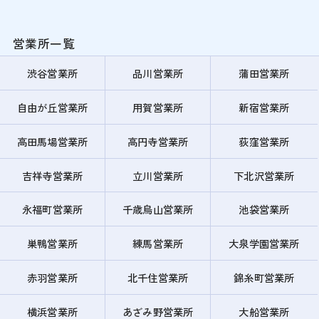
営業所一覧
渋谷営業所
品川営業所
蒲田営業所
自由が丘営業所
用賀営業所
新宿営業所
高田馬場営業所
高円寺営業所
荻窪営業所
吉祥寺営業所
立川営業所
下北沢営業所
永福町営業所
千歳烏山営業所
池袋営業所
巣鴨営業所
練馬営業所
大泉学園営業所
赤羽営業所
北千住営業所
錦糸町営業所
横浜営業所
あざみ野営業所
大船営業所