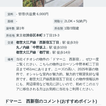
- 管理/共益費 6,000円
賃料
-
2LDK＋S(納戸)
面積
間取り
築1年
1階/3階建
築年数
所在階
東京都
渋谷区
本町
３丁目19-3
所在地
都営大江戸線
「
西新宿五丁目
」駅 徒歩3分
交通
丸ノ内線
「
中野坂上
」駅 徒歩10分
都営大江戸線
「
都庁前
」駅 徒歩14分
当社イチオシの物件の「ドマーニ 西新宿」。ぜひ一度
備考
ご覧ください。こちらの物件はローソン中野本町二丁目
店まで451mにあります。ニーズの高い、2025年築の物
件で、オシャレな室内が魅力的。魅力的で眺望良好な場
所です。都営大江戸線西新宿五丁目近くの物件情報以外
にも、周辺環境など地元に詳しいので、初めてこのエリ
アに移住される方はお気軽に当社をご利用ください。
ドマーニ 西新宿のコメント(おすすめポイント)