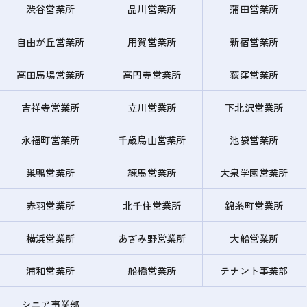
渋谷営業所
品川営業所
蒲田営業所
自由が丘営業所
用賀営業所
新宿営業所
高田馬場営業所
高円寺営業所
荻窪営業所
吉祥寺営業所
立川営業所
下北沢営業所
永福町営業所
千歳烏山営業所
池袋営業所
巣鴨営業所
練馬営業所
大泉学園営業所
赤羽営業所
北千住営業所
錦糸町営業所
横浜営業所
あざみ野営業所
大船営業所
浦和営業所
船橋営業所
テナント事業部
シニア事業部