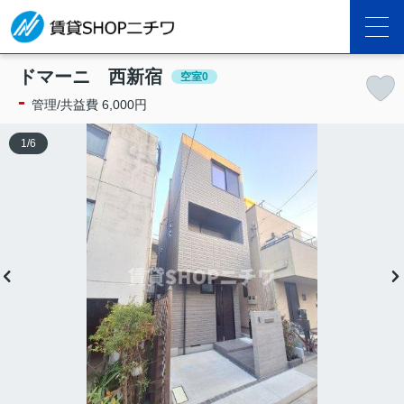
ドマーニ 西新宿
空室0
-
管理/共益費 6,000円
1
/
6