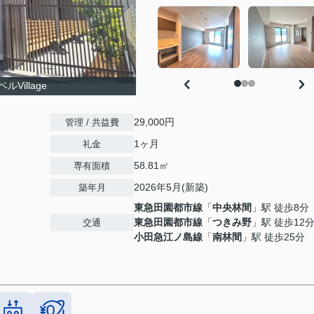
illage
29,000円
管理 / 共益費
1ヶ月
礼金
58.81㎡
専有面積
2026年5月(新築)
築年月
東急田園都市線
「
中央林間
」駅 徒歩8分
東急田園都市線
「
つきみ野
」駅 徒歩12
交通
小田急江ノ島線
「
南林間
」駅 徒歩25分