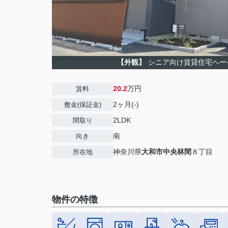
【外観】
シニア向け賃貸住宅ヘーベルV
20.2
万円
賃料
2ヶ月(-)
敷金(保証金)
2LDK
間取り
南
向き
神奈川県
大和市
中央林間
８丁目
所在地
物件の特徴