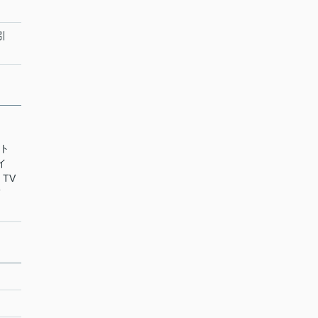
引
・ト
イ
 TV
メ