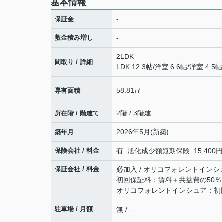
基本情報
-
保証金
敷金積み増し
-
2LDK
間取り / 詳細
LDK 12.3帖
/
洋室 6.6帖
/
洋室 4.5帖
58.81㎡
専有面積
2階 / 3階建
所在階 / 階建て
2026年5月(新築)
築年月
保険会社 / 料金
有 旭化成少額短期保険 15,400円 
保証会社 / 料金
必加入 / オリコフォレントインシ
初回保証料：賃料＋共益費の50％ 
オリコフォレントインシュア：初回
駐車場 / 月額
無 / -