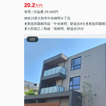
20.2
万円
管理 / 共益費 29,000円
神奈川県
大和市
中央林間
８丁目
東急田園都市線「中央林間」駅徒歩8分
東急田園都
小田急江ノ島線「南林間」駅徒歩25分
1
/
22