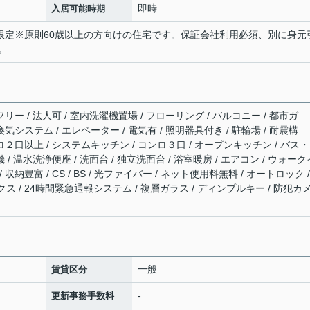
即時
入居可能時期
シニア限定※原則60歳以上の方向けの住宅です。保証会社利用必須、別に身元
。
リー / 法人可 / 室内洗濯機置場 / フローリング / バルコニー / 都市ガ
間換気システム / エレベーター / 電気有 / 照明器具付き / 駐輪場 / 耐震構
ンロ２口以上 / システムキッチン / コンロ３口 / オープンキッチン / バス
 / 温水洗浄便座 / 洗面台 / 独立洗面台 / 浴室暖房 / エアコン / ウォーク
納豊富 / CS / BS / 光ファイバー / ネット使用料無料 / オートロック /
ス / 24時間緊急通報システム / 複層ガラス / ディンプルキー / 防犯カ
一般
賃貸区分
-
更新事務手数料