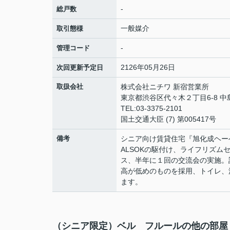
-
総戸数
一般媒介
取引態様
-
管理コード
2126年05月26日
次回更新予定日
取扱会社
株式会社ニチワ 新宿営業所
東京都渋谷区代々木２丁目6-8 中
TEL:03-3375-2101
国土交通大臣 (7) 第005417号
備考
シニア向け賃貸住宅『旭化成ヘーベルV
ALSOKの駆付け、ライフリズ
ス、半年に１回の交流会の実施。
高が低めのものを採用、トイレ、
ます。
（シニア限定）ベル フルールの他の部屋