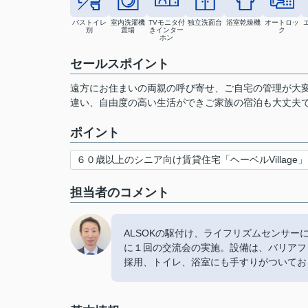
バストイレ
室内洗濯機
TVモニタ付
独立洗面台
浴室乾燥機
オートロッ
別
置場
きインター
ク
ホン
セールスポイント
遠方にお住まいの両親の呼び寄せ、ご自宅の管理が大
違い、自由度の高い生活ができご家族の宿泊も大丈夫
ポイント
６０歳以上のシニア向け賃貸住宅「ヘーベルVillage」
担当者のコメント
ALSOKの駆付け、ライフリズムセンサ
に１回の交流会の実施。設備は、バリアフ
採用、トイレ、浴室にも手すりがついてお