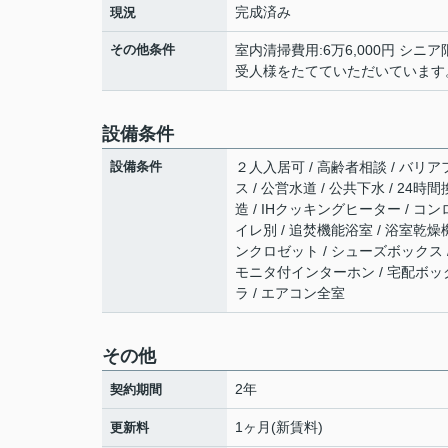
完成済み
現況
その他条件
室内清掃費用:6万6,000円 
受人様をたてていただいています
設備条件
設備条件
２人入居可 / 高齢者相談 / バリアフ
ス / 公営水道 / 公共下水 / 24時
造 / IHクッキングヒーター / コ
イレ別 / 追焚機能浴室 / 浴室乾燥機
ンクロゼット / シューズボックス / 収
モニタ付インターホン / 宅配ボック
ラ / エアコン全室
その他
2年
契約期間
1ヶ月(新賃料)
更新料