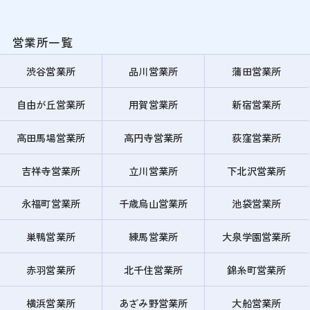
営業所一覧
渋谷営業所
品川営業所
蒲田営業所
自由が丘営業所
用賀営業所
新宿営業所
高田馬場営業所
高円寺営業所
荻窪営業所
吉祥寺営業所
立川営業所
下北沢営業所
永福町営業所
千歳烏山営業所
池袋営業所
巣鴨営業所
練馬営業所
大泉学園営業所
赤羽営業所
北千住営業所
錦糸町営業所
横浜営業所
あざみ野営業所
大船営業所