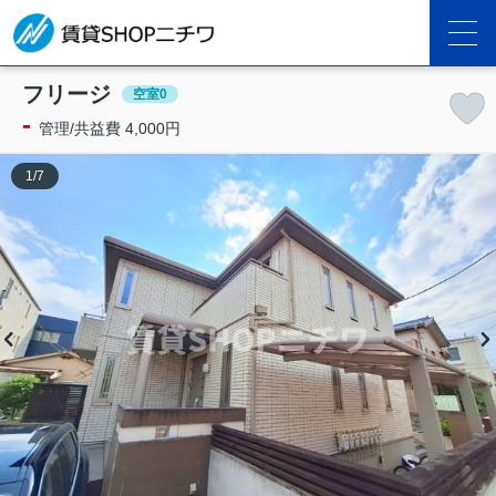
フリージ
空室0
-
管理/共益費 4,000円
1
/
7