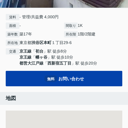
- 管理/共益費 4,000円
賃料
-
1K
面積
間取り
築17年
1階/2階建
築年数
所在階
東京都
渋谷区
本町
１丁目29-6
所在地
京王線
「
初台
」駅 徒歩8分
交通
京王線
「
幡ヶ谷
」駅 徒歩10分
都営大江戸線
「
西新宿五丁目
」駅 徒歩20分
お問い合わせ
無料
地図