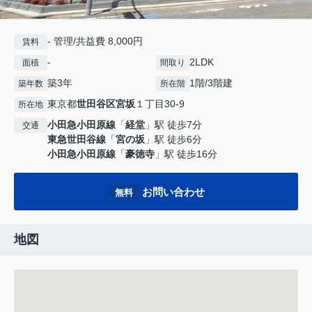
- 管理/共益費 8,000円
賃料
-
2LDK
面積
間取り
築3年
1階/3階建
築年数
所在階
東京都
世田谷区
宮坂
１丁目30-9
所在地
小田急小田原線
「
経堂
」駅 徒歩7分
交通
東急世田谷線
「
宮の坂
」駅 徒歩6分
小田急小田原線
「
豪徳寺
」駅 徒歩16分
お問い合わせ
無料
地図