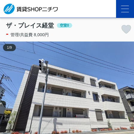
ザ・プレイス経堂
空室0
-
管理/共益費 8,000円
1
/
9