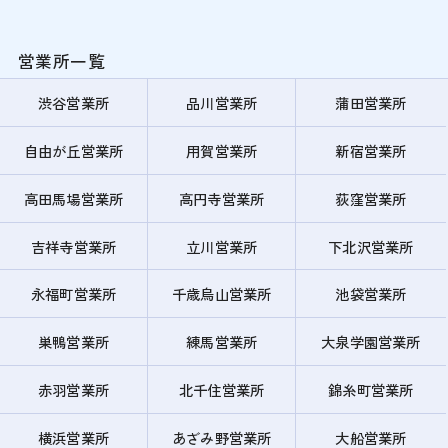
営業所一覧
渋谷営業所
品川営業所
蒲田営業所
自由が丘営業所
用賀営業所
新宿営業所
高田馬場営業所
高円寺営業所
荻窪営業所
吉祥寺営業所
立川営業所
下北沢営業所
永福町営業所
千歳烏山営業所
池袋営業所
巣鴨営業所
練馬営業所
大泉学園営業所
赤羽営業所
北千住営業所
錦糸町営業所
横浜営業所
あざみ野営業所
大船営業所