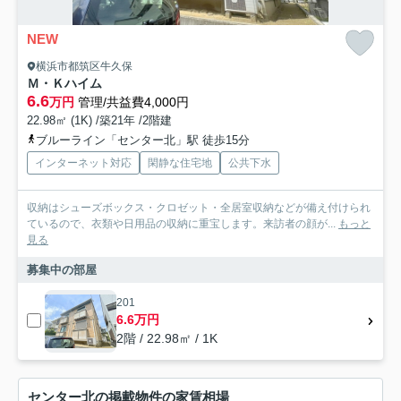
NEW
横浜市都筑区牛久保
Ｍ・Ｋハイム
6.6
万円
管理/共益費4,000円
22.98㎡ (1K) /築21年 /2階建
ブルーライン「センター北」駅 徒歩15分
インターネット対応
閑静な住宅地
公共下水
収納はシューズボックス・クロゼット・全居室収納などが備え付けられ
ているので、衣類や日用品の収納に重宝します。来訪者の顔が...
もっと
見る
募集中の部屋
201
6.6万円
2階 / 22.98㎡ / 1K
センター北の掲載物件の家賃相場