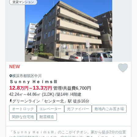
賃貸マンション
NEW
横浜市都筑区中川
Ｓｕｎｎｙ ＨｅｉｍｓⅢ
12.8
13.3
万円～
万円
管理/共益費6,700円
42.24㎡～44.86㎡ (1LDK) /築14年 /4階建
グリーンライン「センター北」駅 徒歩16分
オートロック
エレベーター
光ファイバー
敷地内ごみ置き場
閑静な住宅地
耐震構造
「Ｓｕｎｎｙ ＨｅｉｍｓⅢ」のここがイチオシ。家から徒歩2分の位置