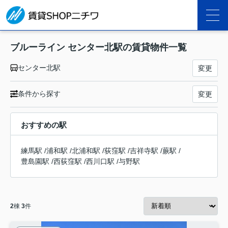
ブルーライン センター北駅の賃貸物件一覧
センター北駅
変更
条件から探す
変更
おすすめの駅
練馬駅
/
浦和駅
/
北浦和駅
/
荻窪駅
/
吉祥寺駅
/
蕨駅
/
豊島園駅
/
西荻窪駅
/
西川口駅
/
与野駅
2
棟
3
件