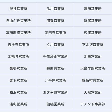
渋谷営業所
品川営業所
蒲田営業所
自由が丘営業所
用賀営業所
新宿営業所
高田馬場営業所
高円寺営業所
荻窪営業所
吉祥寺営業所
立川営業所
下北沢営業所
永福町営業所
千歳烏山営業所
池袋営業所
巣鴨営業所
練馬営業所
大泉学園営業所
赤羽営業所
北千住営業所
錦糸町営業所
横浜営業所
あざみ野営業所
大船営業所
浦和営業所
船橋営業所
テナント事業部