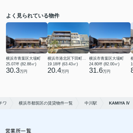
よく見られている物件
横浜市青葉区大場町
横浜市港北区下田町２丁目
横浜市青葉区大場町
25.07坪 (82.88㎡)
19.18坪 (63.43㎡)
24.80坪 (82.00㎡)
1
30.3
20.4
31.6
万円
万円
万円
チワ
横浜市都筑区の賃貸物件一覧
中川駅
KAMIYA Ⅳ
営業所一覧