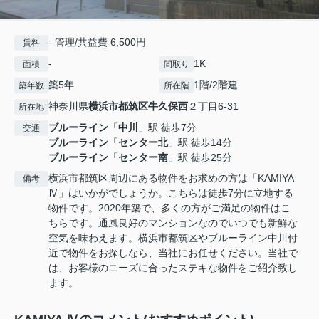
- 管理/共益費 6,500円
賃料
-
1K
面積
間取り
築5年
1階/2階建
築年数
所在階
神奈川県
横浜市都筑区
牛久保西
２丁目6-31
所在地
ブルーライン
「
中川
」駅 徒歩7分
交通
ブルーライン
「
センター北
」駅 徒歩14分
ブルーライン
「
センター南
」駅 徒歩25分
横浜市都筑区周辺にある物件をお求めの方は「KAMIYA
備考
Ⅳ」はいかがでしょうか。こちらは徒歩7分に立地する
物件です。2020年築で、多くの方がご満足の物件はこ
ちらです。通風良好のマンションなのでいつでも新鮮な
空気を味わえます。横浜市都筑区やブルーライン中川付
近で物件をお探しなら、当社にお任せください。当社で
は、お客様のニーズに合ったステキな物件をご紹介致し
ます。