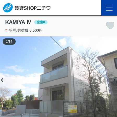
KAMIYA Ⅳ
空室0
-
管理/共益費 6,500円
1
/
14