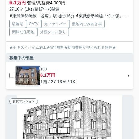
6.1
万円
管理/共益費4,000円
27.16㎡ (1K) /築17年 /3階建
東武伊勢崎線「谷塚」駅 徒歩16分
東武伊勢崎線「竹ノ塚」駅 徒歩23分
駐輪場
CATV
光ファイバー
敷地内ごみ置き場
閑静な住宅地
外観タイル張り
★セキスイハイム施工★Wifi無料★初期費用が抑えられる物件★
募集中の部屋
103
6.1万円
1階 / 27.16㎡ / 1K
賃貸マンション