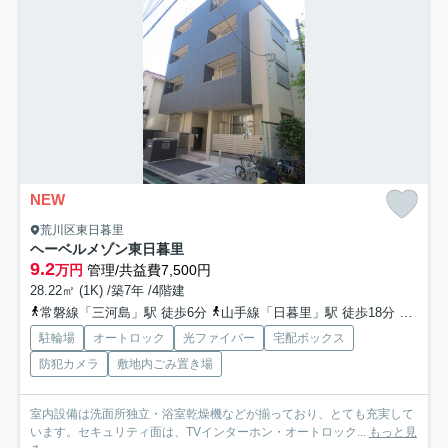
NEW
荒川区東日暮里
ヘーベルメゾン東日暮里
9.2
万円
管理/共益費7,500円
28.22㎡ (1K) /築7年 /4階建
常磐線「三河島」駅 徒歩6分
山手線「日暮里」駅 徒歩18分
日比谷
駐輪場
オートロック
光ファイバー
宅配ボックス
防犯カメラ
敷地内ごみ置き場
室内設備は洗面所独立・浴室乾燥機などが揃っており、とても充実して
います。セキュリティ面は、TVインターホン・オートロック...
もっと見