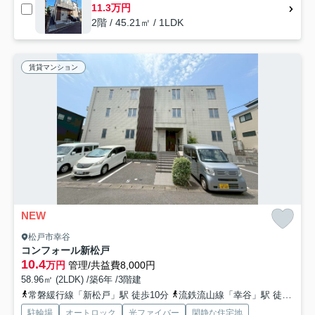
11.3万円
2階 / 45.21㎡ / 1LDK
賃貸マンション
NEW
松戸市幸谷
コンフォール新松戸
10.4
万円
管理/共益費8,000円
58.96㎡ (2LDK) /築6年 /3階建
常磐緩行線「新松戸」駅 徒歩10分
流鉄流山線「幸谷」駅 徒歩12分
駐輪場
オートロック
光ファイバー
閑静な住宅地