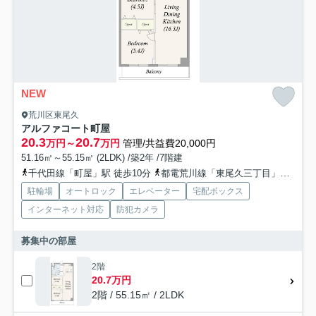
NEW
荒川区東尾久
アルファコート町屋
20.3
20.7
万円～
万円
管理/共益費20,000円
51.16㎡～55.15㎡ (2LDK) /築2年 /7階建
千代田線「町屋」駅 徒歩10分
都電荒川線「東尾久三丁目」駅 徒歩3分
駐輪場
オートロック
エレベーター
宅配ボックス
インターネット対応
防犯カメラ
募集中の部屋
2階
20.7万円
2階 / 55.15㎡ / 2LDK