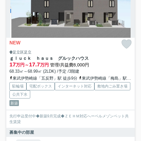
NEW
足立区足立
ｇｌｕｃｋ ｈａｕｓ グルックハウス
17
17.7
万円～
万円
管理/共益費8,000円
68.33㎡～68.99㎡ (2LDK) /予定 /3階建
東武伊勢崎線「五反野」駅 徒歩9分
東武伊勢崎線「梅島」駅 徒歩14分
駐輪場
宅配ボックス
インターネット対応
敷地内ごみ置き場
公共下水
新築
先行申込受付中◆新築9月完成◆ＺＥＨＭ対応へーベルメゾンペット共
生賃貸
募集中の部屋