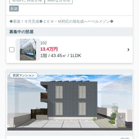
敷地内ごみ置き場
閑静な住宅地
新築
◆新築！９月完成◆ＺＥＨ－Ｍ対応の旭化成へーベルメゾン◆
募集中の部屋
102
13.4万円
1階 / 43.45㎡ / 1LDK
賃貸マンション