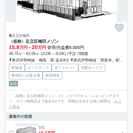
足立区梅田
（仮称）足立区梅田メゾン
15.8
20
万円～
万円
管理/共益費8,000円
49.75㎡～61.06㎡ (1LDK～2LDK) /予定 /3階建
東武伊勢崎線「梅島」駅 徒歩8分
東武伊勢崎線「西新井」駅 徒歩17分
駐輪場
オートロック
光ファイバー
宅配ボックス
敷地内ごみ置き場
耐震構造
新築
「（仮称）足立区梅田メゾン」のここがイチオシ。ショッピングタウ
ン・カリブ梅島店まで徒歩4分です。荷物を注文する時に時間を...
もっ
と見る
募集中の部屋
101
19.7万円