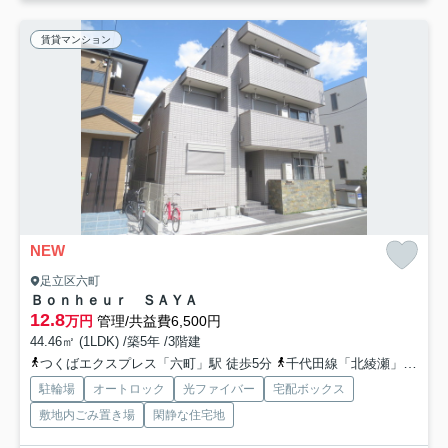
賃貸マンション
NEW
足立区六町
Ｂｏｎｈｅｕｒ ＳＡＹＡ
12.8
万円
管理/共益費6,500円
44.46㎡ (1LDK) /築5年 /3階建
つくばエクスプレス「六町」駅 徒歩5分
千代田線「北綾瀬」駅 徒歩17分
駐輪場
オートロック
光ファイバー
宅配ボックス
敷地内ごみ置き場
閑静な住宅地