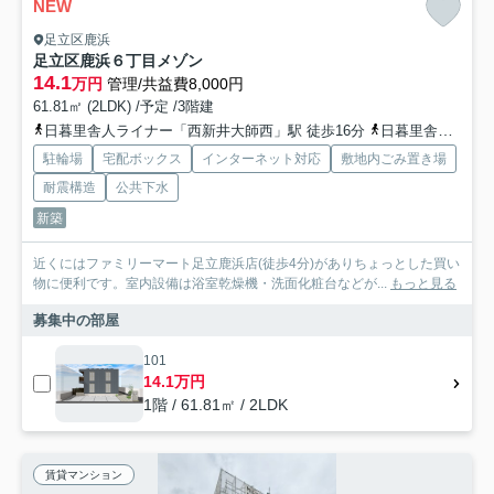
NEW
足立区鹿浜
足立区鹿浜６丁目メゾン
14.1
万円
管理/共益費8,000円
61.81㎡ (2LDK) /予定 /3階建
日暮里舎人ライナー「西新井大師西」駅 徒歩16分
日暮里舎人ライナー「谷在家」駅 徒歩18分
駐輪場
宅配ボックス
インターネット対応
敷地内ごみ置き場
耐震構造
公共下水
新築
近くにはファミリーマート足立鹿浜店(徒歩4分)がありちょっとした買い
物に便利です。室内設備は浴室乾燥機・洗面化粧台などが...
もっと見る
募集中の部屋
101
14.1万円
1階 / 61.81㎡ / 2LDK
賃貸マンション