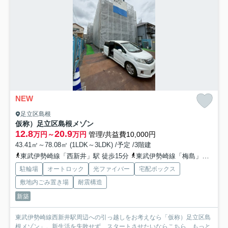
NEW
足立区島根
仮称）足立区島根メゾン
12.8
20.9
万円～
万円
管理/共益費10,000円
43.41㎡～78.08㎡ (1LDK～3LDK) /予定 /3階建
東武伊勢崎線「西新井」駅 徒歩15分
東武伊勢崎線「梅島」駅 徒歩14分
駐輪場
オートロック
光ファイバー
宅配ボックス
敷地内ごみ置き場
耐震構造
新築
東武伊勢崎線西新井駅周辺への引っ越しをお考えなら「仮称）足立区島
根メゾン」。新生活を失敗せず、スタートさせたいならこちら...
もっと