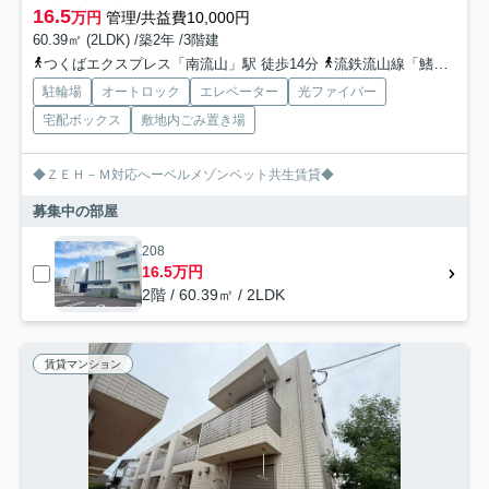
16.5
万円
管理/共益費10,000円
60.39㎡ (2LDK) /築2年 /3階建
つくばエクスプレス「南流山」駅 徒歩14分
流鉄流山線「鰭ヶ崎」駅 徒歩23分
駐輪場
オートロック
エレベーター
光ファイバー
宅配ボックス
敷地内ごみ置き場
◆ＺＥＨ－Ｍ対応へーベルメゾンペット共生賃貸◆
募集中の部屋
208
16.5万円
2階 / 60.39㎡ / 2LDK
賃貸マンション