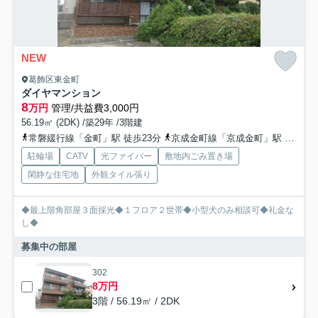
NEW
葛飾区東金町
ダイヤマンション
8
万円
管理/共益費3,000円
56.19㎡ (2DK) /築29年 /3階建
常磐緩行線「金町」駅 徒歩23分
京成金町線「京成金町」駅 徒歩24分
駐輪場
CATV
光ファイバー
敷地内ごみ置き場
閑静な住宅地
外観タイル張り
◆最上階角部屋３面採光◆１フロア２世帯◆小型犬のみ相談可◆礼金な
し◆
募集中の部屋
302
8万円
3階 / 56.19㎡ / 2DK