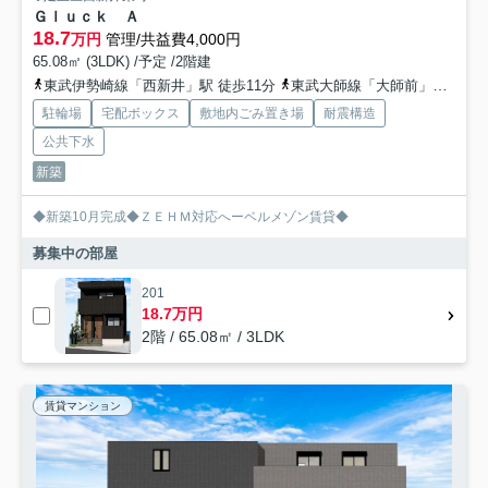
Ｇｌｕｃｋ Ａ
18.7
万円
管理/共益費4,000円
65.08㎡ (3LDK) /予定 /2階建
東武伊勢崎線「西新井」駅 徒歩11分
東武大師線「大師前」駅 徒歩7分
駐輪場
宅配ボックス
敷地内ごみ置き場
耐震構造
公共下水
新築
◆新築10月完成◆ＺＥＨＭ対応へーベルメゾン賃貸◆
募集中の部屋
201
18.7万円
2階 / 65.08㎡ / 3LDK
賃貸マンション