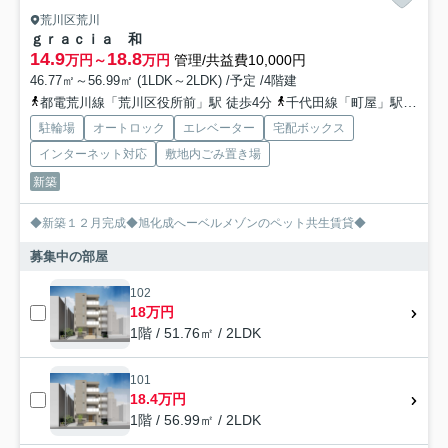
荒川区荒川
ｇｒａｃｉａ 和
14.9
18.8
万円～
万円
管理/共益費10,000円
46.77㎡～56.99㎡ (1LDK～2LDK) /予定 /4階建
都電荒川線「荒川区役所前」駅 徒歩4分
千代田線「町屋」駅 徒歩14分
駐輪場
オートロック
エレベーター
宅配ボックス
インターネット対応
敷地内ごみ置き場
新築
◆新築１２月完成◆旭化成へーベルメゾンのペット共生賃貸◆
募集中の部屋
102
18万円
1階 / 51.76㎡ / 2LDK
101
18.4万円
1階 / 56.99㎡ / 2LDK