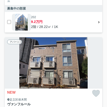
る
募集中の部屋
202
9.2万円
2階 / 28.22㎡ / 1K
アパート
NEW
足立区保木間
ヴァンフルール