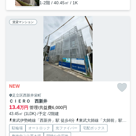
1-2階 / 40.45㎡ / 1K
賃貸マンション
NEW
足立区西新井栄町
ＣＩＥＲＯ 西新井
13.4
万円
管理/共益費6,000円
43.45㎡ (1LDK) /予定 /2階建
東武伊勢崎線「西新井」駅 徒歩4分
東武大師線「大師前」駅 徒歩10分
駐輪場
オートロック
光ファイバー
宅配ボックス