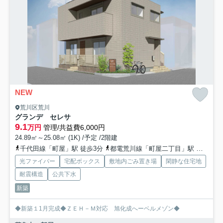
NEW
荒川区荒川
グランデ セレサ
9.1
万円
管理/共益費6,000円
24.89㎡～25.08㎡ (1K) /予定 /2階建
千代田線「町屋」駅 徒歩3分
都電荒川線「町屋二丁目」駅 徒歩3分
光ファイバー
宅配ボックス
敷地内ごみ置き場
閑静な住宅地
耐震構造
公共下水
新築
◆新築１1月完成◆ＺＥＨ－Ｍ対応 旭化成へーベルメゾン◆