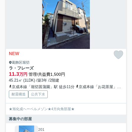
NEW
葛飾区堀切
ラ・フレーズ
11.3
万円
管理/共益費1,500円
45.21㎡ (1LDK) /築3年 /2階建
京成本線「堀切菖蒲園」駅 徒歩11分
京成本線「お花茶屋」駅 徒歩15分
耐震構造
公共下水
★旭化成ヘーベルメゾン★4方向角部屋★
募集中の部屋
201