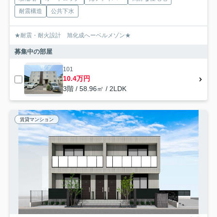
耐震構造
公共下水
★耐震・耐火設計 旭化成へーベルメゾン★
募集中の部屋
101
10.4万円
3階 / 58.96㎡ / 2LDK
賃貸マンション