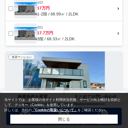
102
17万円
1-2階 / 68.99㎡ / 2LDK
301
17.7万円
3階 / 68.33㎡ / 2LDK
賃貸マンション
検索条件を変更
まとめてお問い合わせ
当サイトでは、お客様の当サイト利用状況把握、サービス向上検討を目的と
して、クッキー（Cookie）を使用しています。
詳しくは、当社の
「Cookieの取扱いについて」
をご確認ください。
NEW
閉じる
流山市市野谷