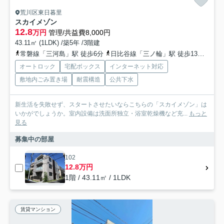
荒川区東日暮里
スカイメゾン
12.8
万円
管理/共益費8,000円
43.11㎡ (1LDK) /築5年 /3階建
常磐線「三河島」駅 徒歩6分
日比谷線「三ノ輪」駅 徒歩13分
山手
オートロック
宅配ボックス
インターネット対応
敷地内ごみ置き場
耐震構造
公共下水
新生活を失敗せず、スタートさせたいならこちらの「スカイメゾン」は
いかがでしょうか。室内設備は洗面所独立・浴室乾燥機など充...
もっと
見る
募集中の部屋
102
12.8万円
1階 / 43.11㎡ / 1LDK
賃貸マンション