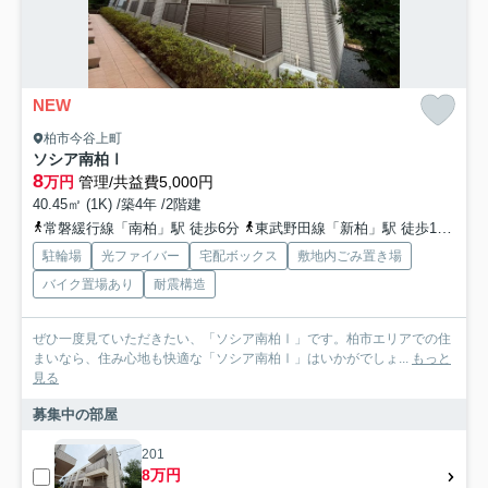
NEW
柏市今谷上町
ソシア南柏Ⅰ
8
万円
管理/共益費5,000円
40.45㎡ (1K) /築4年 /2階建
常磐緩行線「南柏」駅 徒歩6分
東武野田線「新柏」駅 徒歩17分
常
駐輪場
光ファイバー
宅配ボックス
敷地内ごみ置き場
バイク置場あり
耐震構造
ぜひ一度見ていただきたい、「ソシア南柏Ⅰ」です。柏市エリアでの住
まいなら、住み心地も快適な「ソシア南柏Ⅰ」はいかがでしょ...
もっと
見る
募集中の部屋
201
8万円