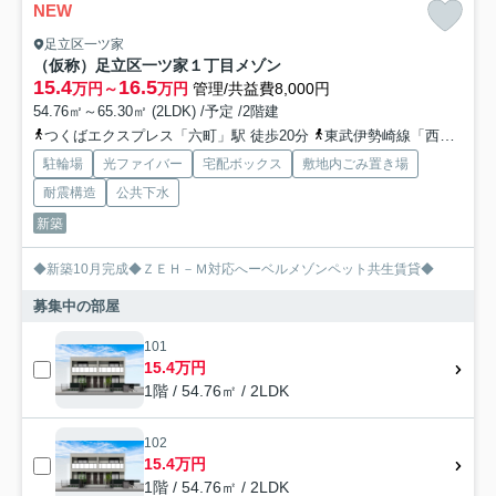
NEW
足立区一ツ家
（仮称）足立区一ツ家１丁目メゾン
15.4
16.5
万円～
万円
管理/共益費8,000円
54.76㎡～65.30㎡ (2LDK) /予定 /2階建
つくばエクスプレス「六町」駅 徒歩20分
東武伊勢崎線「西新井」駅 徒歩27分
駐輪場
光ファイバー
宅配ボックス
敷地内ごみ置き場
耐震構造
公共下水
新築
◆新築10月完成◆ＺＥＨ－Ｍ対応へーベルメゾンペット共生賃貸◆
募集中の部屋
101
15.4万円
1階 / 54.76㎡ / 2LDK
102
15.4万円
1階 / 54.76㎡ / 2LDK