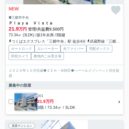
NEW
三郷市中央
Ｐｌａｙａ Ｖｉｓｔａ
21.9
万円
管理/共益費9,500円
73.34㎡ (3LDK) /築1年未満 /3階建
つくばエクスプレス「三郷中央」駅 徒歩4分
武蔵野線「三郷」駅 徒歩33分
オートロック
エレベーター
光ファイバー
宅配ボックス
防犯カメラ
敷地内ごみ置き場
２０２５年１０月完成◆ＺＥＨ－Ｍ対応◆へーベルメゾンペット共生賃
貸
募集中の部屋
301
21.9万円
3階 / 73.34㎡ / 3LDK
賃貸マンション